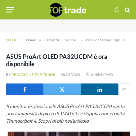
SEI QUI:
Home
»
Categorie Funzionali
»
Posizione Home Page
»
ASUS
ASUS ProArt OLED PA32UCDM è ora
disponibile
BY
REDAZIONE TOP TRADE
28/03/2025
6 MINS READ
Il monitor professionale ASUS ProArt PA32UCDM vanta
una luminosità di picco di 1000 nits e doppia connettività
Thunderbolt 4. Scopri di più nell’articolo