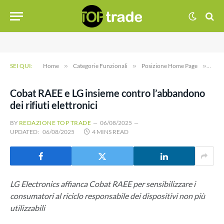
SEI QUI:
Home
»
Categorie Funzionali
»
Posizione Home Page
»
Coba
Cobat RAEE e LG insieme contro l’abbandono
dei rifiuti elettronici
BY
REDAZIONE TOP TRADE
06/08/2025
UPDATED:
06/08/2025
4 MINS READ
LG Electronics affianca Cobat RAEE per sensibilizzare i
consumatori al riciclo responsabile dei dispositivi non più
utilizzabili