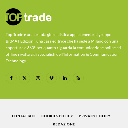
Top Trade è una testata giornalistica appartenente al gruppo
BitMAT Edizioni, una casa editrice che ha sede a Milano con una
copertura a 360° per quanto riguarda la comunicazione online ed
offline rivolta agli specialisti dell'lnformation & Communication
Technology.
Facebook
X
Instagram
Vimeo
LinkedIn
RSS
(Twitter)
CONTATTACI
COOKIES POLICY
PRIVACY POLICY
REDAZIONE