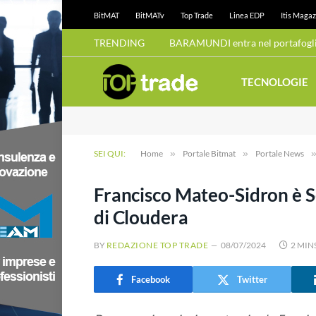
BitMAT
BitMATv
Top Trade
Linea EDP
Itis Magaz
TRENDING
BARAMUNDI entra nel portafoglio
TECNOLOGIE
SEI QUI:
Home
»
Portale Bitmat
»
Portale News
Francisco Mateo-Sidron è S
di Cloudera
BY
REDAZIONE TOP TRADE
08/07/2024
2 MIN
Facebook
Twitter