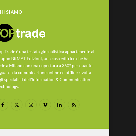
HI SIAMO
op Trade è una testata giornalistica appartenente al
ruppo BitMAT Edizioni, una casa editrice che ha
ede a Milano con una copertura a 360° per quanto
iguarda la comunicazione online ed offline rivolta
gli specialisti dell'lnformation & Communication
echnology.
Facebook
X
Instagram
Vimeo
LinkedIn
RSS
(Twitter)