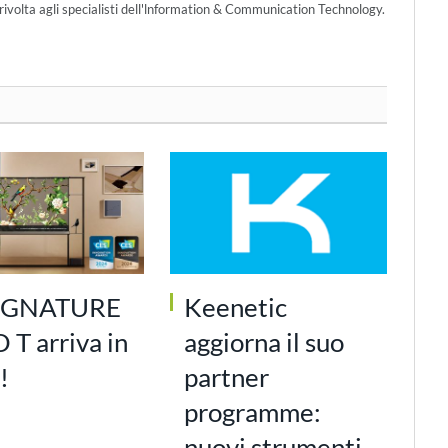
ivolta agli specialisti dell'lnformation & Communication Technology.
SIGNATURE
Keenetic
T arriva in
aggiorna il suo
!
partner
programme:
nuovi strumenti