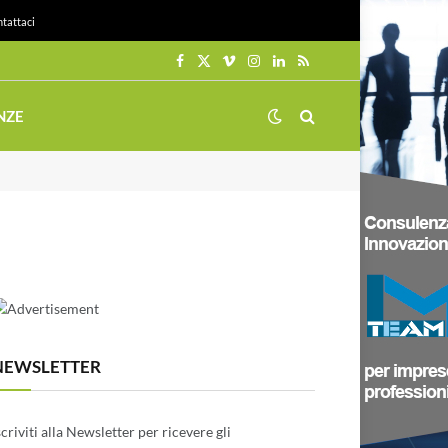
tattaci
Facebook
X
Vimeo
Instagram
LinkedIn
RSS
(Twitter)
NZE
NEWSLETTER
scriviti alla Newsletter per ricevere gli