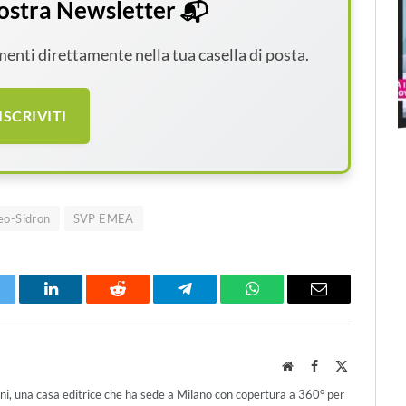
 nostra Newsletter 📬
amenti direttamente nella tua casella di posta.
ISCRIVITI
eo-Sidron
SVP EMEA
itter
LinkedIn
Reddit
Telegram
WhatsApp
Email
Website
Facebook
X
(Twitter)
ni, una casa editrice che ha sede a Milano con copertura a 360° per