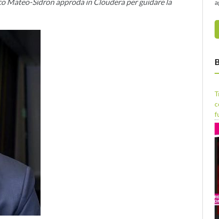
co Mateo-Sidron approda in Cloudera per guidare la
a
B
T
c
f