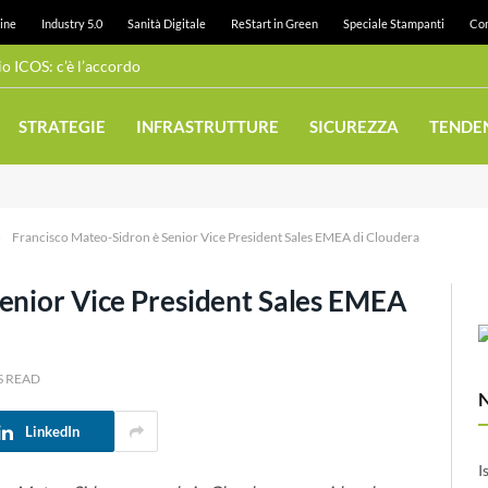
ine
Industry 5.0
Sanità Digitale
ReStart in Green
Speciale Stampanti
Con
 ICOS: c’è l’accordo
STRATEGIE
INFRASTRUTTURE
SICUREZZA
TENDE
»
Francisco Mateo-Sidron è Senior Vice President Sales EMEA di Cloudera
enior Vice President Sales EMEA
S READ
LinkedIn
I