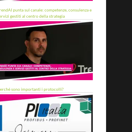
rendAI punta sul canale: competenze, consulenza e
ervizi gestiti al centro della strategia
erché sono importanti i protocolli?