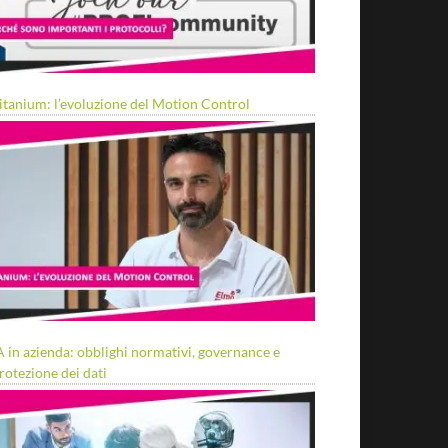
itanium: l’evoluzione del Motion Control
A in azienda: obblighi normativi, governance e
rotezione dei dati