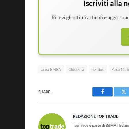
Iscriviti alla
Ricevi gli ultimi articoli e aggiorn
area EMEA
Cloudera
nomine
Paco Mat
SHARE.
Facebook
Tw
REDAZIONE TOP TRADE
TopTrade è parte di BitMAT Edizio