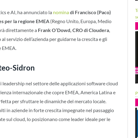
T
tics e AI, ha annunciato la
nomina
di Francisco (Paco)
s
les per la regione EMEA
(Regno Unito, Europa, Medio
terà direttamente a
Frank O’Dowd, CRO di Cloudera
,
l servizio dell’azienda per guidarne la crescita e gli
ne EMEA.
ateo-Sidron
di leadership nel settore delle applicazioni software cloud
rienza internazionale che copre EMEA, America Latina e
P
rfetta per sfruttare le dinamiche del mercato locale.
olti in aziende in forte crescita impegnate nel passaggio
te sul cloud, lo posizionano come leader ideale per le