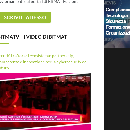
ggiornamenti dai portali di BitMAT Edizioni.
ITMATV – I VIDEO DI BITMAT
rendAI rafforza l’ecosistema: partnership,
ompetenze e innovazione per la cybersecurity del
uturo