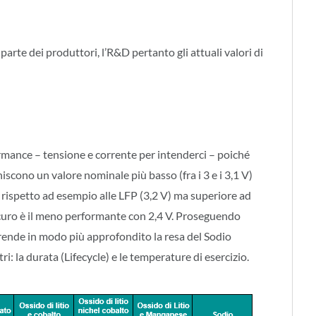
arte dei produttori, l’R&D pertanto gli attuali valori di
rmance – tensione e corrente per intenderci – poiché
iscono un valore nominale più basso (fra i 3 e i 3,1 V)
e rispetto ad esempio alle LFP (3,2 V) ma superiore ad
sicuro è il meno performante con 2,4 V. Proseguendo
prende in modo più approfondito la resa del Sodio
: la durata (Lifecycle) e le temperature di esercizio.