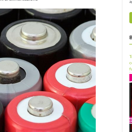
a
B
T
c
f