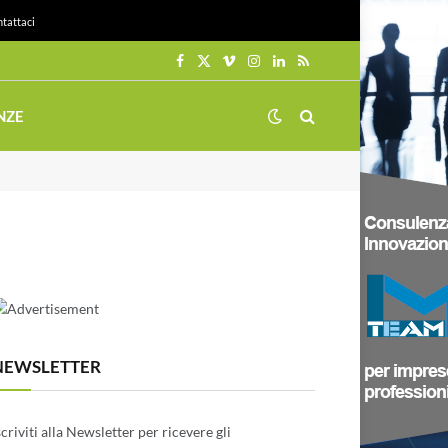
tattaci
Facebook
X
Vimeo
Instagram
LinkedIn
RSS
(Twitter)
NZE
NEWSLETTER
scriviti alla Newsletter per ricevere gli