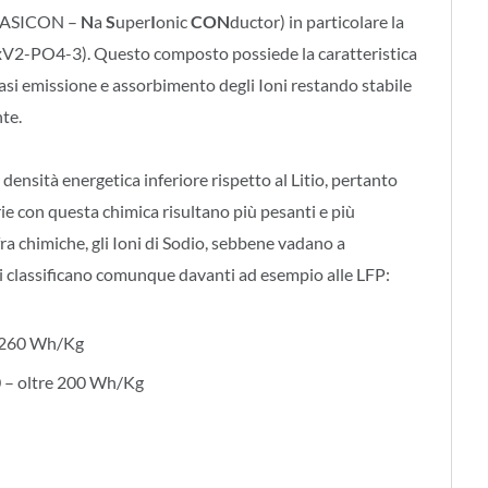
 (NASICON –
N
a
S
uper
I
onic
CON
ductor) in particolare la
xV2-PO4-3). Questo composto possiede la caratteristica
fasi emissione e assorbimento degli Ioni restando stabile
te.
ensità energetica inferiore rispetto al Litio, pertanto
rie con questa chimica risultano più pesanti e più
ra chimiche, gli Ioni di Sodio, sebbene vadano a
, si classificano comunque davanti ad esempio alle LFP:
– 260 Wh/Kg
0 – oltre 200 Wh/Kg