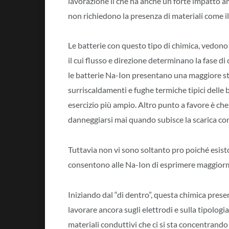
lavorazione il che ha anche un forte impatto amb
non richiedono la presenza di materiali come il 
Le batterie con questo tipo di chimica, vedono 
il cui flusso e direzione determinano la fase di 
le batterie Na-Ion presentano una maggiore st
surriscaldamenti e fughe termiche tipici delle 
esercizio più ampio. Altro punto a favore è che 
danneggiarsi mai quando subisce la scarica co
Tuttavia non vi sono soltanto pro poiché esis
consentono alle Na-Ion di esprimere maggiorme
Iniziando dal “di dentro”, questa chimica pres
lavorare ancora sugli elettrodi e sulla tipologi
materiali conduttivi che ci si sta concentran