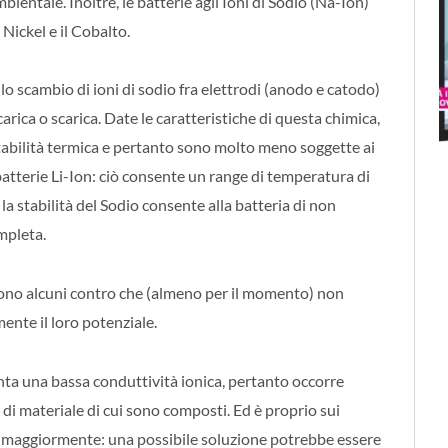
ientale. Inoltre, le batterie agli Ioni di Sodio (Na-Ion)
Nickel e il Cobalto.
lo scambio di ioni di sodio fra elettrodi (anodo e catodo)
carica o scarica. Date le caratteristiche di questa chimica,
abilità termica e pertanto sono molto meno soggette ai
batterie Li-Ion: ciò consente un range di temperatura di
la stabilità del Sodio consente alla batteria di non
mpleta.
tono alcuni contro che (almeno per il momento) non
nte il loro potenziale.
enta una bassa conduttività ionica, pertanto occorre
a di materiale di cui sono composti. Ed è proprio sui
do maggiormente: una possibile soluzione potrebbe essere