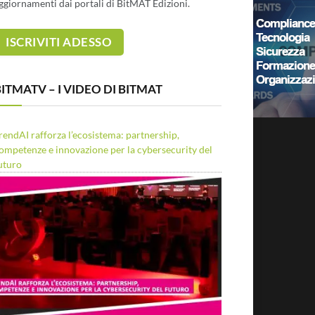
ggiornamenti dai portali di BitMAT Edizioni.
ITMATV – I VIDEO DI BITMAT
rendAI rafforza l’ecosistema: partnership,
ompetenze e innovazione per la cybersecurity del
uturo