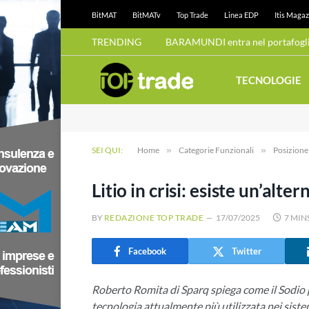
BitMAT
BitMATv
Top Trade
Linea EDP
Itis Magaz
TRENDING
BARAMUNDI entra nel portafoglio
TECNOLOGIE
SEI QUI:
Home
»
Categorie Funzionali
»
Posizion
Litio in crisi: esiste un’alter
BY
REDAZIONE TOP TRADE
17/07/2025
7 MIN
Facebook
Twitter
Roberto Romita di Sparq spiega come il Sodio po
tecnologia attualmente più utilizzata nei sist