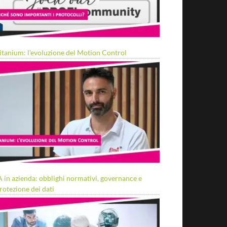
itanium: l’evoluzione del Motion Control
A in azienda: obblighi normativi, governance e
rotezione dei dati