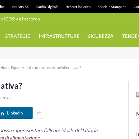
ine
Industry 5.0
Sanità Digitale
ReStart in Green
Speciale Stampanti
Con
 ICOS: c’è l’accordo
STRATEGIE
INFRASTRUTTURE
SICUREZZA
TENDE
e Home Page
»
Litio in crisi: esiste un’alternativa?
nativa?
S READ
LinkedIn
ssa rappresentare l’alleato ideale del Litio, la
I
emi di alimentazione