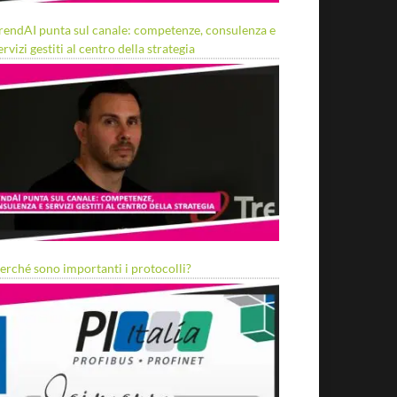
rendAI punta sul canale: competenze, consulenza e
ervizi gestiti al centro della strategia
erché sono importanti i protocolli?