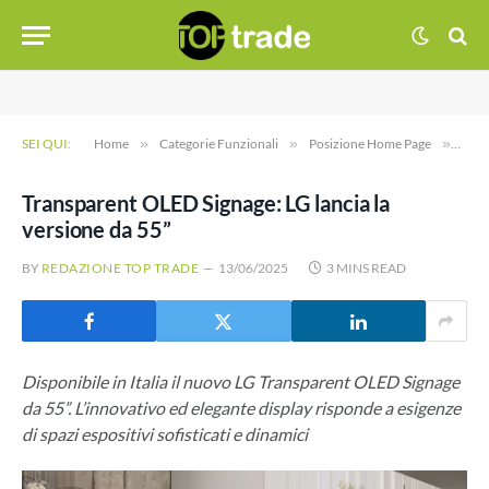
SEI QUI:
Home
»
Categorie Funzionali
»
Posizione Home Page
»
Tran
Transparent OLED Signage: LG lancia la
versione da 55”
BY
REDAZIONE TOP TRADE
13/06/2025
3 MINS READ
Disponibile in Italia il nuovo LG Transparent OLED Signage
da 55”. L’innovativo ed elegante display risponde a esigenze
di spazi espositivi sofisticati e dinamici