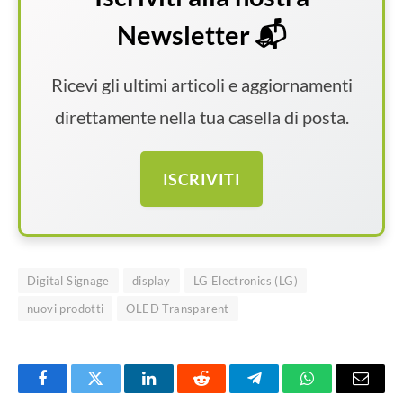
Newsletter 📬
Ricevi gli ultimi articoli e aggiornamenti
direttamente nella tua casella di posta.
ISCRIVITI
Digital Signage
display
LG Electronics (LG)
nuovi prodotti
OLED Transparent
Facebook
Twitter
LinkedIn
Reddit
Telegram
WhatsApp
Email