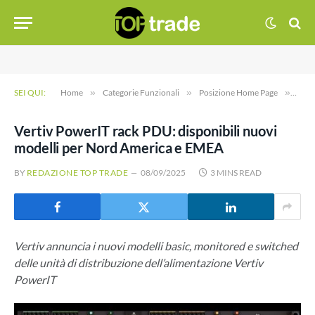
SEI QUI:
Home
»
Categorie Funzionali
»
Posizione Home Page
»
Vert
Vertiv PowerIT rack PDU: disponibili nuovi
modelli per Nord America e EMEA
BY
REDAZIONE TOP TRADE
08/09/2025
3 MINS READ
Vertiv annuncia i nuovi modelli basic, monitored e switched
delle unità di distribuzione dell’alimentazione Vertiv
PowerIT