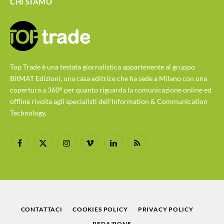
CHI SIAMO
Top Trade è una testata giornalistica appartenente al gruppo
BitMAT Edizioni, una casa editrice che ha sede a Milano con una
copertura a 360° per quanto riguarda la comunicazione online ed
offline rivolta agli specialisti dell'lnformation & Communication
Technology.
Facebook
X
Instagram
Vimeo
LinkedIn
RSS
(Twitter)
CONTATTACI
COOKIES POLICY
PRIVACY POLICY
REDAZIONE