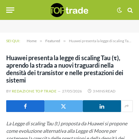
SEI QUI:
Home
»
Featured
»
Huawei presenta la legge di scaling Tau (τ), aprendo la strada a nuovi traguardi nella densità dei transistor e nelle prestazioni dei sistemi
Huawei presenta la legge di scaling Tau (τ),
aprendo la strada a nuovi traguardi nella
densità dei transistor e nelle prestazioni dei
sistemi
BY
REDAZIONE TOP TRADE
27/05/2026
3 MINS READ
La Legge di scaling Tau (τ) proposta da Huawei si propone
come evoluzione alternativa alla Legge di Moore per
sostenere la crescita delle prestazioni e della densità dei