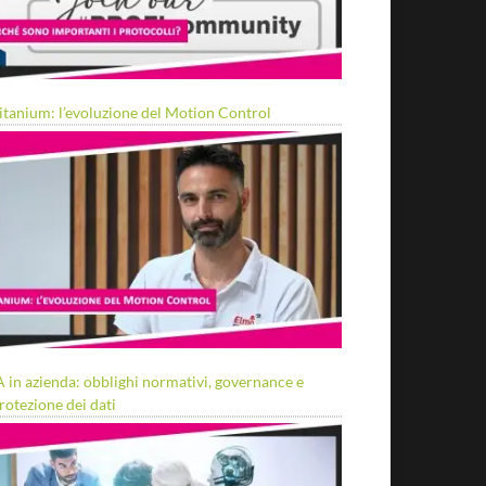
itanium: l’evoluzione del Motion Control
A in azienda: obblighi normativi, governance e
rotezione dei dati