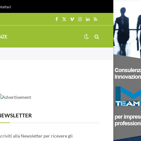
tattaci
Facebook
X
Vimeo
Instagram
LinkedIn
RSS
(Twitter)
NZE
NEWSLETTER
scriviti alla Newsletter per ricevere gli