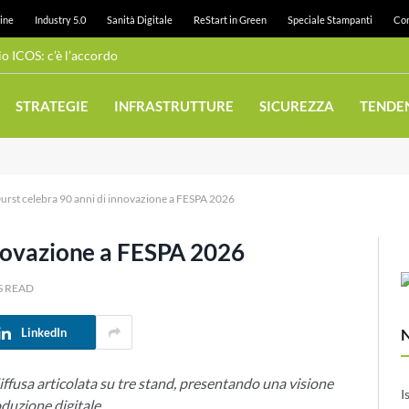
ine
Industry 5.0
Sanità Digitale
ReStart in Green
Speciale Stampanti
Con
 ICOS: c’è l’accordo
STRATEGIE
INFRASTRUTTURE
SICUREZZA
TENDE
urst celebra 90 anni di innovazione a FESPA 2026
nnovazione a FESPA 2026
S READ
LinkedIn
fusa articolata su tre stand, presentando una visione
I
oduzione digitale