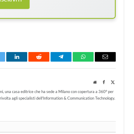
itter
LinkedIn
Reddit
Telegram
WhatsApp
Email
Website
Facebook
X
(Twitter)
ni, una casa editrice che ha sede a Milano con copertura a 360° per
ivolta agli specialisti dell'lnformation & Communication Technology.