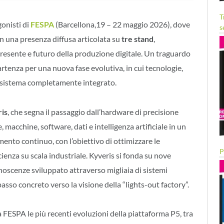
T
onisti di
FESPA
(Barcellona,19 – 22 maggio 2026), dove
s
n una presenza diffusa articolata su
tre stand
,
resente e futuro della produzione digitale. Un traguardo
artenza per una nuova fase evolutiva, in cui tecnologie,
sistema completamente integrato.
is
, che segna il passaggio dall’hardware di precisione
le, macchine, software, dati e intelligenza artificiale in un
to continuo, con l’obiettivo di ottimizzare le
P
icienza su scala industriale. Kyveris si fonda su nove
noscenze sviluppato attraverso migliaia di sistemi
passo concreto verso la visione della “lights-out factory”.
FESPA le più recenti evoluzioni della piattaforma P5, tra