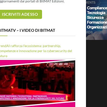
ggiornamenti dai portali di BitMAT Edizioni.
ITMATV – I VIDEO DI BITMAT
rendAI rafforza l’ecosistema: partnership,
ompetenze e innovazione per la cybersecurity del
uturo