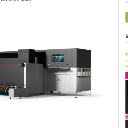
a
B
T
c
f