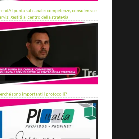
rendAI punta sul canale: competenze, consulenza e
ervizi gestiti al centro della strategia
erché sono importanti i protocolli?