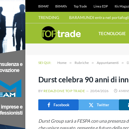
BitMAT
BitMATv
Top Trade
Linea EDP
Itis Magaz
TRENDING
BARAMUNDI entra nel portafoglio
TECNOLOGIE
SEI QUI:
Home
»
Rubriche
»
Appuntamenti
»
D
Durst celebra 90 anni di i
BY
REDAZIONE TOP TRADE
20/04/2026
4 MIN
Facebook
Twitter
Durst Group sarà a FESPA con una presenza dif
che unisce passato, presente e futuro della pr