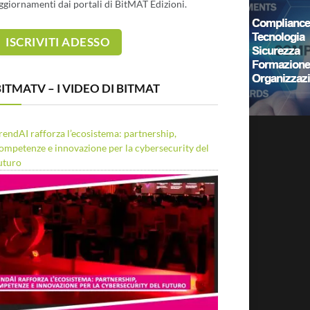
ggiornamenti dai portali di BitMAT Edizioni.
ITMATV – I VIDEO DI BITMAT
rendAI rafforza l’ecosistema: partnership,
ompetenze e innovazione per la cybersecurity del
uturo