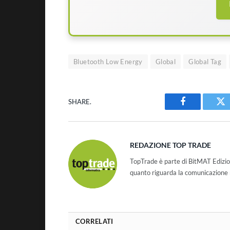
Bluetooth Low Energy
Global
Global Tag
SHARE.
Facebook
Tw
REDAZIONE TOP TRADE
TopTrade è parte di BitMAT Edizio
quanto riguarda la comunicazione r
CORRELATI