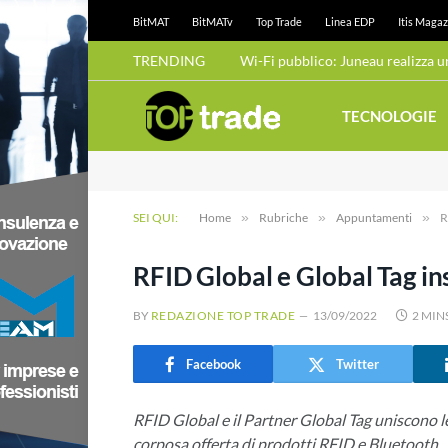
BitMAT
BitMATv
Top Trade
Linea EDP
Itis Magaz
TRENDING
TECNOLOGIE
SEI QUI:
Home
»
Rubriche
»
Appuntamenti
»
R
RFID Global e Global Tag i
BY
REDAZIONE TOP TRADE
13/09/2022
2 MIN
Facebook
Twitter
RFID Global e il Partner Global Tag uniscono 
corposa offerta di prodotti RFID e Bluetooth