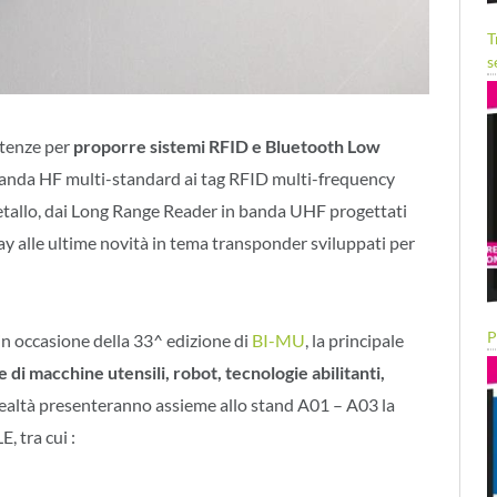
T
s
etenze per
proporre sistemi RFID e Bluetooth Low
 banda HF multi-standard ai tag RFID multi-frequency
metallo, dai Long Range Reader in banda UHF progettati
lway alle ultime novità in tema transponder sviluppati per
P
in occasione della 33^ edizione di
BI-MU
, la principale
e di macchine utensili, robot, tecnologie abilitanti,
 realtà presenteranno assieme allo stand A01 – A03 la
, tra cui :