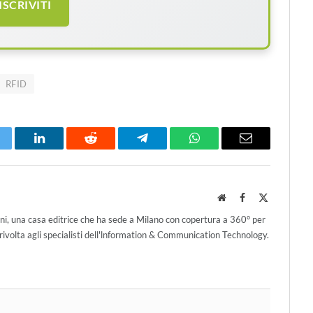
ISCRIVITI
RFID
itter
LinkedIn
Reddit
Telegram
WhatsApp
Email
Website
Facebook
X
(Twitter)
ni, una casa editrice che ha sede a Milano con copertura a 360° per
ivolta agli specialisti dell'lnformation & Communication Technology.