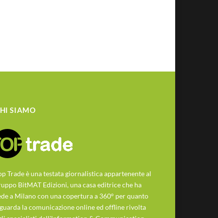
HI SIAMO
op Trade è una testata giornalistica appartenente al
ruppo BitMAT Edizioni, una casa editrice che ha
ede a Milano con una copertura a 360° per quanto
iguarda la comunicazione online ed offline rivolta