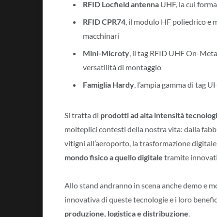
RFID Locfield antenna
UHF, la cui form
RFID CPR74
, il modulo HF poliedrico e m
macchinari
Mini-Microty
, il tag RFID UHF On-Metal
versatilità di montaggio
Famiglia Hardy
, l’ampia gamma di tag UHF
Si tratta di
prodotti ad alta intensità tecnolog
molteplici contesti della nostra vita: dalla fabb
vitigni all’aeroporto, la trasformazione digital
mondo fisico a quello digitale
tramite innovativ
Allo stand andranno in scena anche demo e mom
innovativa di queste tecnologie e i loro benefi
produzione, logistica e distribuzione
.