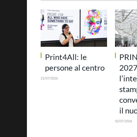
Print4All: le
PRI
persone al centro
2027
l’int
21/07/2026
stam
conv
il nu
02/07/2026