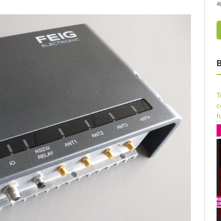
a
B
T
c
f