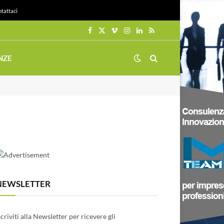
tattaci
Facebook
X
Vimeo
Instagram
LinkedIn
RSS
(Twitter)
NZE
NEWSLETTER
scriviti alla Newsletter per ricevere gli