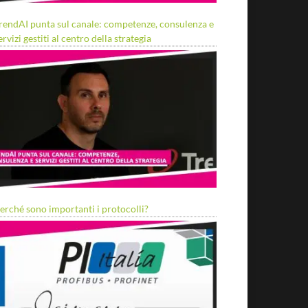
rendAI punta sul canale: competenze, consulenza e
ervizi gestiti al centro della strategia
erché sono importanti i protocolli?