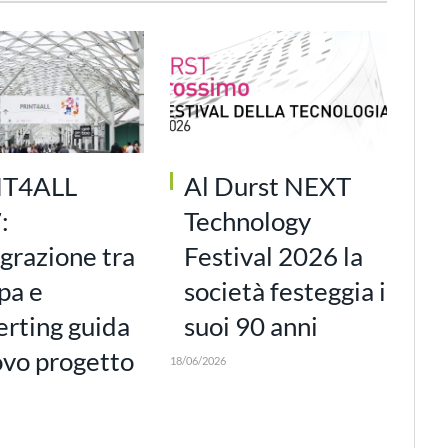
NT4ALL
Al Durst NEXT
:
Technology
egrazione tra
Festival 2026 la
pa e
società festeggia i
erting guida
suoi 90 anni
ovo progetto
18/06/2026