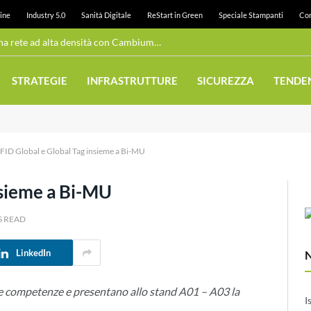
ine
Industry 5.0
Sanità Digitale
ReStart in Green
Speciale Stampanti
Con
Wi-Fi pubblico: Juneau realizza una rete ad alta densità con Cambium Networks
STRATEGIE
INFRASTRUTTURE
SICUREZZA
TENDE
FID Global e Global Tag insieme a Bi-MU
nsieme a Bi-MU
S READ
LinkedIn
le competenze e presentano allo stand A01 – A03 la
I