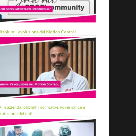
itanium: l’evoluzione del Motion Control
A in azienda: obblighi normativi, governance e
rotezione dei dati