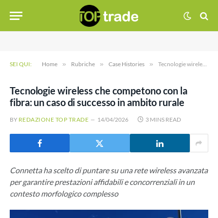
SEI QUI:
Home
»
Rubriche
»
Case Histories
»
Tecnologie wireless che competono con la fibra: un caso di successo in ambito rurale
Tecnologie wireless che competono con la
fibra: un caso di successo in ambito rurale
BY
REDAZIONE TOP TRADE
14/04/2026
3 MINS READ
Connetta ha scelto di puntare su una rete wireless avanzata
per garantire prestazioni affidabili e concorrenziali in un
contesto morfologico complesso