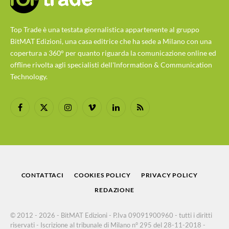
Top Trade è una testata giornalistica appartenente al gruppo
BitMAT Edizioni, una casa editrice che ha sede a Milano con una
copertura a 360° per quanto riguarda la comunicazione online ed
offline rivolta agli specialisti dell'lnformation & Communication
Technology.
Facebook
X
Instagram
Vimeo
LinkedIn
RSS
(Twitter)
CONTATTACI
COOKIES POLICY
PRIVACY POLICY
REDAZIONE
© 2012 - 2026 - BitMAT Edizioni - P.Iva 09091900960 - tutti i diritti
riservati - Iscrizione al tribunale di Milano n° 295 del 28-11-2018 -