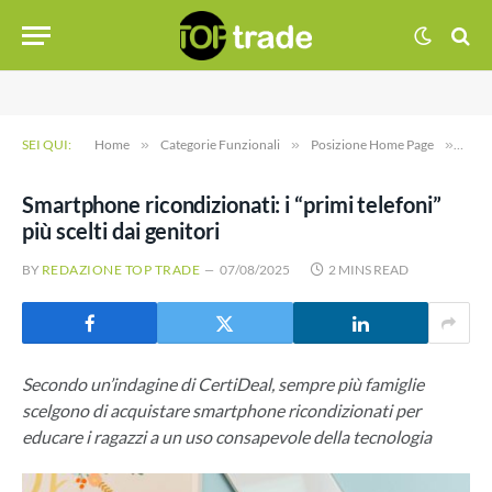
SEI QUI:
Home
»
Categorie Funzionali
»
Posizione Home Page
»
Smart
Smartphone ricondizionati: i “primi telefoni”
più scelti dai genitori
BY
REDAZIONE TOP TRADE
07/08/2025
2 MINS READ
Secondo un’indagine di CertiDeal, sempre più famiglie
scelgono di acquistare smartphone ricondizionati per
educare i ragazzi a un uso consapevole della tecnologia