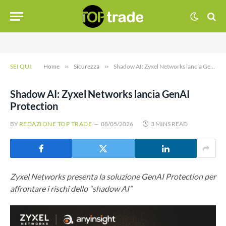
SEI QUI:
Home
»
Sicurezza
»
Shadow AI: Zyxel Networks lancia GenAI Protection
Shadow AI: Zyxel Networks lancia GenAI
Protection
BY
REDAZIONE TOP TRADE
08/05/2026
3 MINS READ
Zyxel Networks presenta la soluzione GenAI Protection per
affrontare i rischi dello “shadow AI”