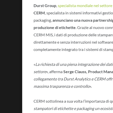
Durst Group
,
specialista mondiale nel settore
CERM
, specialista in sistemi informativi gestio
packaging,
annunciano una nuova partnership
produzione di etichette
. Grazie al nuovo con
CERM MIS, i dati di produzione delle stampanti
direttamente e senza interruzioni nel softwar
completamente integrato tra i sistemi di stampa
«
La richiesta di una piena integrazione dei dat
settore
», afferma
Serge Clauss, Product Mana
collegamento tra Durst Analytics e CERM offria
massima trasparenza e controllo
».
CERM sottolinea a sua volta l’importanza di q
stampatori di etichette e packaging un ecosiste