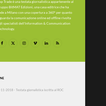
op Trade è una testata giornalistica appartenente al
ruppo BitMAT Edizioni, una casa editrice che ha
ede a Milano con una copertura a 360° per quanto
iguarda la comunicazione online ed offline rivolta
gli specialisti dell'lnformation & Communication
echnology.
Facebook
X
Instagram
Vimeo
LinkedIn
RSS
(Twitter)
ONE
8-11-2018 - Testata giornalistica iscritta al ROC