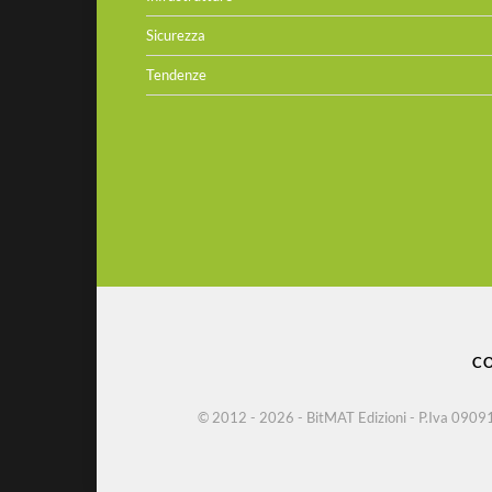
Sicurezza
Tendenze
CO
© 2012 - 2026 - BitMAT Edizioni - P.Iva 09091900