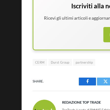
Iscriviti alla
Ricevi gli ultimi articoli e aggiorn
CERM
Durst Group
partnership
SHARE.
Facebook
Tw
REDAZIONE TOP TRADE
TopTrade è parte di BitMAT Edizio