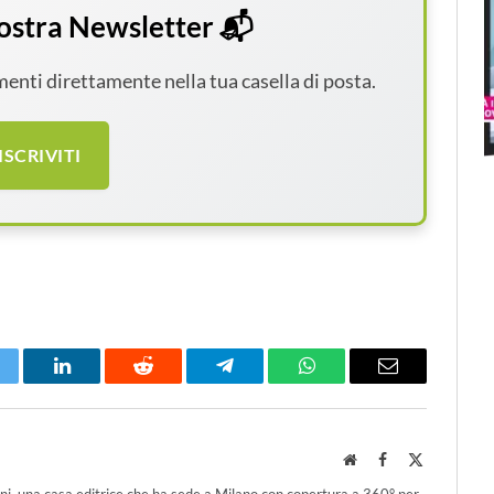
 nostra Newsletter 📬
amenti direttamente nella tua casella di posta.
ISCRIVITI
itter
LinkedIn
Reddit
Telegram
WhatsApp
Email
Website
Facebook
X
(Twitter)
ni, una casa editrice che ha sede a Milano con copertura a 360° per