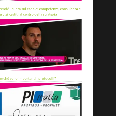
rendAI punta sul canale: competenze, consulenza e
ervizi gestiti al centro della strategia
erché sono importanti i protocolli?