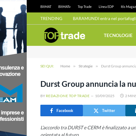
BitMAT
BitMATv
Top Trade
Linea EDP
Itis Magaz
TRENDING
BARAMUNDI entra nel portafoglio
TECNOLOGIE
SEI QUI:
Home
»
Strategie
»
Durst Group annuncia
Durst Group annuncia la n
BY
REDAZIONE TOP TRADE
10/09/2025
2 MIN
Facebook
Twitter
L’accordo tra DURST e CERM è finalizzato a un
orientata al futuro