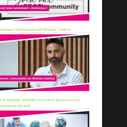
itanium: l’evoluzione del Motion Control
A in azienda: obblighi normativi, governance e
rotezione dei dati