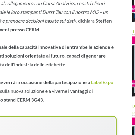
al collegamento con Durst Analytics, i nostri clienti
ale le loro stampanti Durst Tau con il nostro MIS – un
 e prendere decisioni basate sui dati
», dichiara
Steffen
pment presso CERM
.
T
nale della capacità innovativa di entrambe le aziende
e
nti soluzioni orientate al futuro, capaci di generare
à dell’industria delle etichette.
 avverrà in occasione della partecipazione a
LabelExpo
iù sulla nuova soluzione e a viverne i vantaggi di
 lo stand CERM 3G43
.
I
p