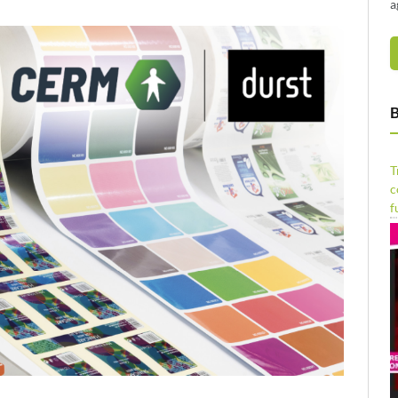
a
B
T
c
f