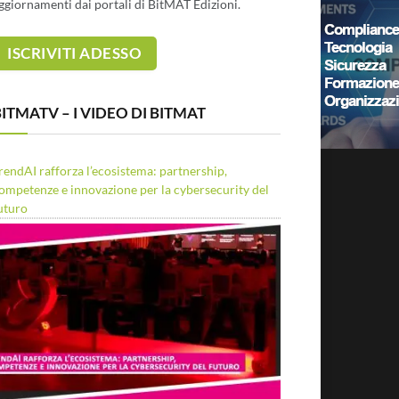
ggiornamenti dai portali di BitMAT Edizioni.
ITMATV – I VIDEO DI BITMAT
rendAI rafforza l’ecosistema: partnership,
ompetenze e innovazione per la cybersecurity del
uturo