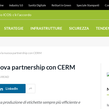
ine
Industry 5.0
Sanità Digitale
ReStart in Green
Speciale Stampanti
Con
 ICOS: c’è l’accordo
STRATEGIE
INFRASTRUTTURE
SICUREZZA
TENDE
 la nuova partnership con CERM
uova partnership con CERM
S READ
LinkedIn
a produzione di etichette sempre più efficiente e
I