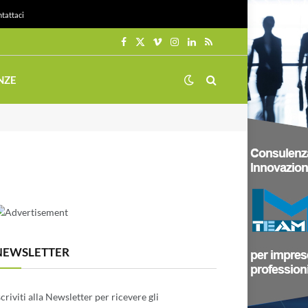
tattaci
Facebook
X
Vimeo
Instagram
LinkedIn
RSS
(Twitter)
NZE
NEWSLETTER
scriviti alla Newsletter per ricevere gli