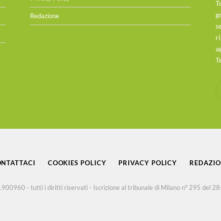
T
g
Redazione
s
r
a
T
NTATTACI
COOKIES POLICY
PRIVACY POLICY
REDAZI
960 - tutti i diritti riservati - Iscrizione al tribunale di Milano n° 295 del 2