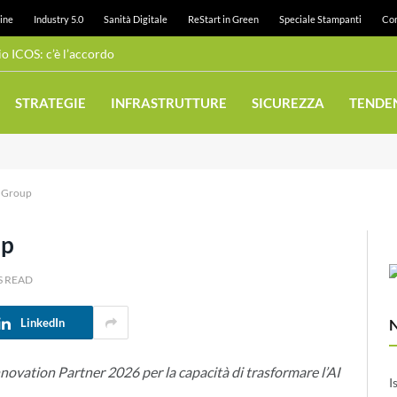
ine
Industry 5.0
Sanità Digitale
ReStart in Green
Speciale Stampanti
Con
 ICOS: c’è l’accordo
STRATEGIE
INFRASTRUTTURE
SICUREZZA
TENDE
a Group
up
S READ
LinkedIn
novation Partner 2026 per la capacità di trasformare l’AI
I