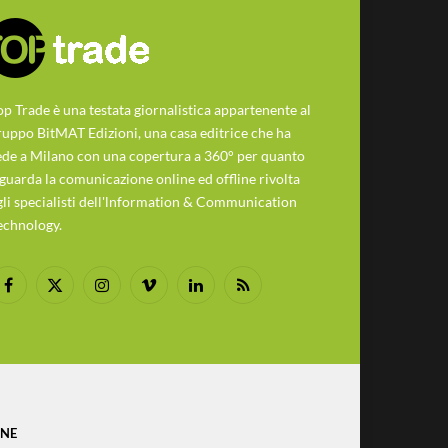
op Trade è una testata giornalistica appartenente al
ruppo BitMAT Edizioni, una casa editrice che ha
ede a Milano con una copertura a 360° per quanto
iguarda la comunicazione online ed offline rivolta
gli specialisti dell'lnformation & Communication
echnology.
Facebook
X
Instagram
Vimeo
LinkedIn
RSS
(Twitter)
ONE