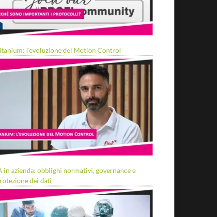
itanium: l’evoluzione del Motion Control
A in azienda: obblighi normativi, governance e
rotezione dei dati