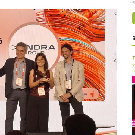
a
B
T
c
f