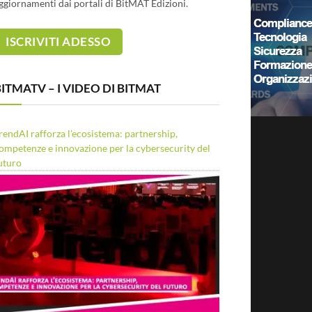
ggiornamenti dai portali di BitMAT Edizioni.
ITMATV – I VIDEO DI BITMAT
rendAI rafforza l’ecosistema: partnership,
ompetenze e innovazione per la cybersecurity del
uturo