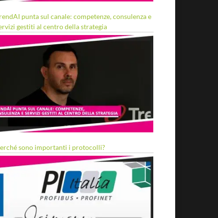
rendAI punta sul canale: competenze, consulenza e
ervizi gestiti al centro della strategia
erché sono importanti i protocolli?