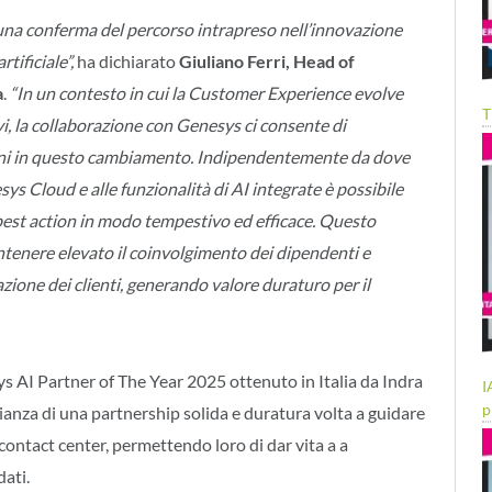
na conferma del percorso intrapreso nell’innovazione
tificiale”,
ha dichiarato
Giuliano Ferri, Head of
a
.
“In un contesto in cui la Customer Experience evolve
T
vi, la collaborazione con Genesys ci consente di
ni in questo cambiamento. Indipendentemente da dove
esys Cloud e alle funzionalità di AI integrate è possibile
t best action in modo tempestivo ed efficace. Questo
tenere elevato il coinvolgimento dei dipendenti e
zione dei clienti, generando valore duraturo per il
s AI Partner of The Year 2025 ottenuto in Italia da Indra
I
p
anza di una partnership solida e duratura volta a guidare
 contact center, permettendo loro di dar vita a a
dati.