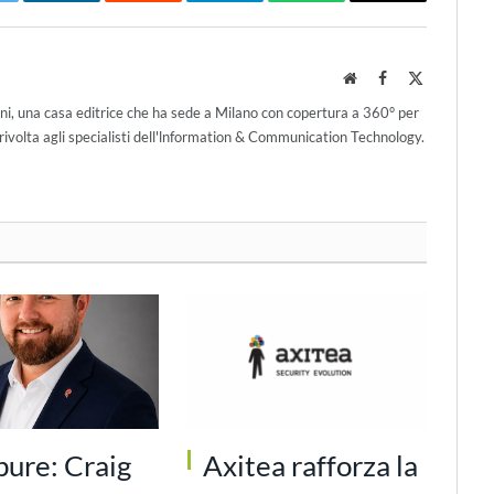
itter
LinkedIn
Reddit
Telegram
WhatsApp
Email
Website
Facebook
X
(Twitter)
ni, una casa editrice che ha sede a Milano con copertura a 360° per
ivolta agli specialisti dell'lnformation & Communication Technology.
pure: Craig
Axitea rafforza la