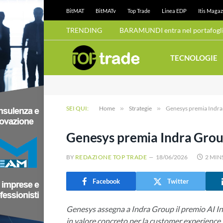
BitMAT
BitMATv
Top Trade
Linea EDP
Itis Magaz
TRENDING
BARAMUNDI entra nel portafoglio
TECNOLOGIE
SEI QUI:
Home
»
Strategie
»
Genesys premia Indr
Genesys premia Indra Gro
BY
REDAZIONE TOP TRADE
18/06/2026
2 MIN
Facebook
Twitter
Genesys assegna a Indra Group il premio AI In
in valore concreto per la customer experience