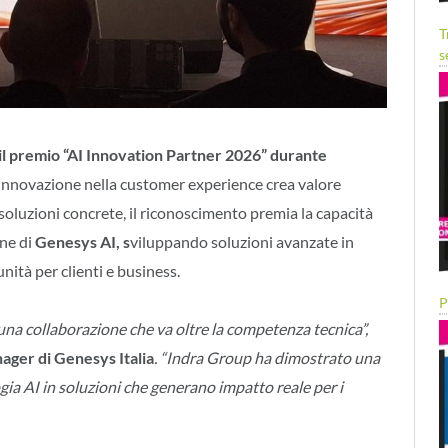
T
s
 il premio “AI Innovation Partner 2026” durante
l’innovazione nella customer experience crea valore
soluzioni concrete, il riconoscimento premia la capacità
ne di
Genesys AI, s
viluppando soluzioni avanzate in
ità per clienti e business.
P
na collaborazione che va oltre la competenza tecnica”,
nager di Genesys Italia
. “Indra Group ha dimostrato una
gia AI in soluzioni che generano impatto reale per i