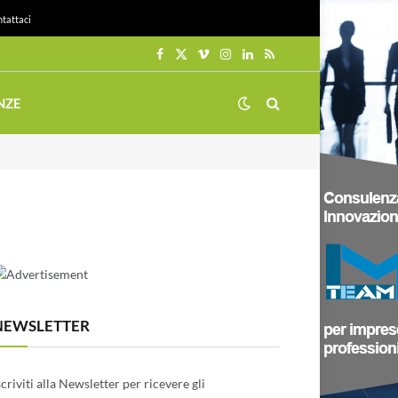
tattaci
Facebook
X
Vimeo
Instagram
LinkedIn
RSS
(Twitter)
NZE
NEWSLETTER
scriviti alla Newsletter per ricevere gli