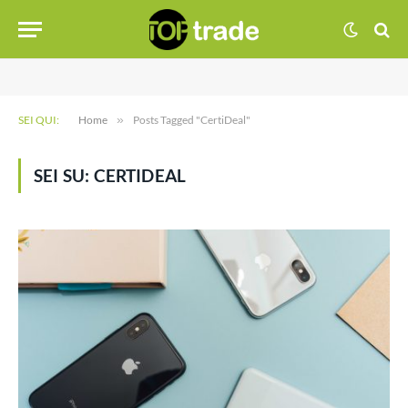
SEI QUI:
Home
»
Posts Tagged "CertiDeal"
SEI SU:
CERTIDEAL