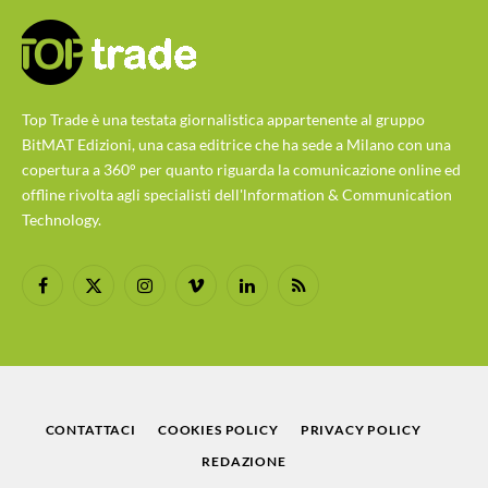
Top Trade è una testata giornalistica appartenente al gruppo
BitMAT Edizioni, una casa editrice che ha sede a Milano con una
copertura a 360° per quanto riguarda la comunicazione online ed
offline rivolta agli specialisti dell'lnformation & Communication
Technology.
Facebook
X
Instagram
Vimeo
LinkedIn
RSS
(Twitter)
CONTATTACI
COOKIES POLICY
PRIVACY POLICY
REDAZIONE