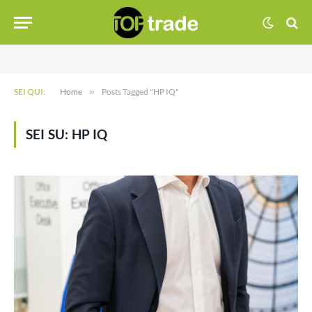
SEI QUI:
Home
»
Posts Tagged "HP IQ"
SEI SU:
HP IQ