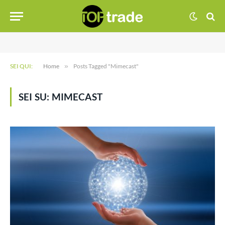
SEI QUI:
Home
»
Posts Tagged "Mimecast"
SEI SU:
MIMECAST