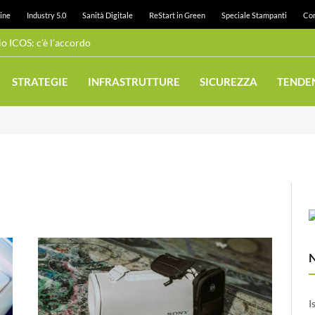
ine
Industry 5.0
Sanità Digitale
ReStart in Green
Speciale Stampanti
Con
 ICOS: c’è l’accordo
STRATEGIE
INFRASTRUTTURE
SICUREZZA
TENDE
I