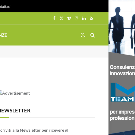
tattaci
Facebook
X
Vimeo
Instagram
LinkedIn
RSS
(Twitter)
NZE
NEWSLETTER
scriviti alla Newsletter per ricevere gli