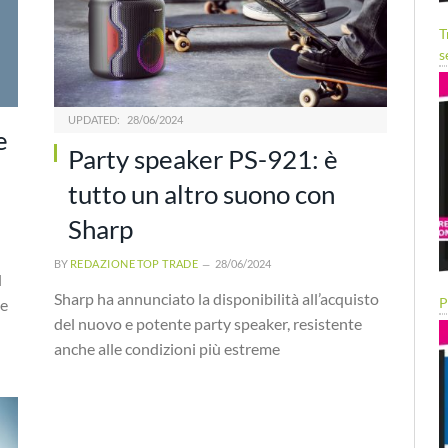
T
s
UPDATED:
28/06/2024
e
Party speaker PS-921: è
tutto un altro suono con
Sharp
BY
REDAZIONE TOP TRADE
28/06/2024
l
Sharp ha annunciato la disponibilità all’acquisto
P
te
del nuovo e potente party speaker, resistente
anche alle condizioni più estreme