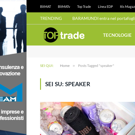
BitMAT
BitMATv
Top Trade
Linea EDP
Itis Magaz
TRENDING
BARAMUNDI entra nel portafoglio
TECNOLOGIE
SEI QUI:
Home
»
Posts Tagged "speaker"
SEI SU:
SPEAKER