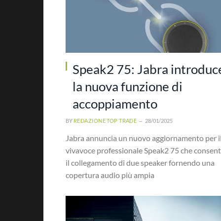
Speak2 75: Jabra introduc
la nuova funzione di
accoppiamento
BY
REDAZIONE TOP TRADE
28/01/2025
Jabra annuncia un nuovo aggiornamento per i
vivavoce professionale Speak2 75 che consen
il collegamento di due speaker fornendo una
copertura audio più ampia