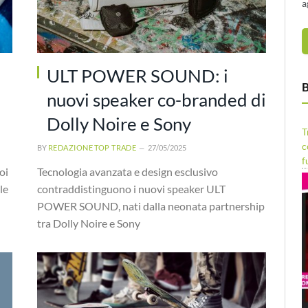
a
ULT POWER SOUND: i
B
nuovi speaker co-branded di
Dolly Noire e Sony
T
c
BY
REDAZIONE TOP TRADE
27/05/2025
f
oi
Tecnologia avanzata e design esclusivo
le
contraddistinguono i nuovi speaker ULT
POWER SOUND, nati dalla neonata partnership
tra Dolly Noire e Sony