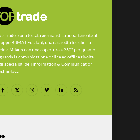
op Trade è una testata giornalistica appartenente al
ruppo BitMAT Edizioni, una casa editrice che ha
ede a Milano con una copertura a 360° per quanto
iguarda la comunicazione online ed offline rivolta
gli specialisti dell'lnformation & Communication
echnology.
Facebook
X
Instagram
Vimeo
LinkedIn
RSS
(Twitter)
ONE