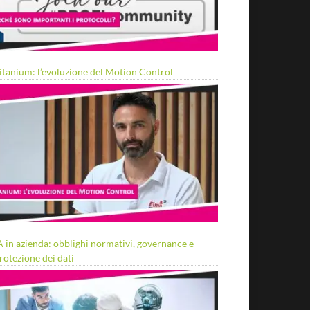
itanium: l’evoluzione del Motion Control
A in azienda: obblighi normativi, governance e
rotezione dei dati