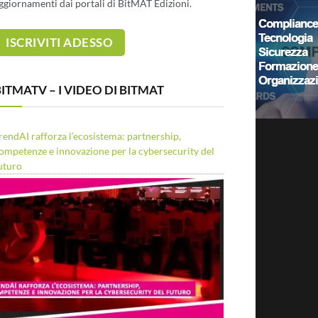
ggiornamenti dai portali di BitMAT Edizioni.
ITMATV – I VIDEO DI BITMAT
rendAI rafforza l’ecosistema: partnership,
ompetenze e innovazione per la cybersecurity del
uturo