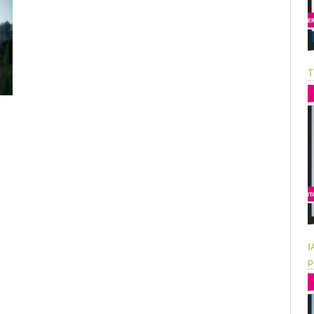
T
I
p