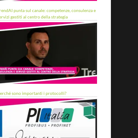
rendAI punta sul canale: competenze, consulenza e
ervizi gestiti al centro della strategia
erché sono importanti i protocolli?