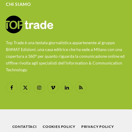
CHI SIAMO
Top Trade è una testata giornalistica appartenente al gruppo
BitMAT Edizioni, una casa editrice che ha sede a Milano con una
copertura a 360° per quanto riguarda la comunicazione online ed
offline rivolta agli specialisti dell'lnformation & Communication
Technology.
Facebook
X
Instagram
Vimeo
LinkedIn
RSS
(Twitter)
CONTATTACI
COOKIES POLICY
PRIVACY POLICY