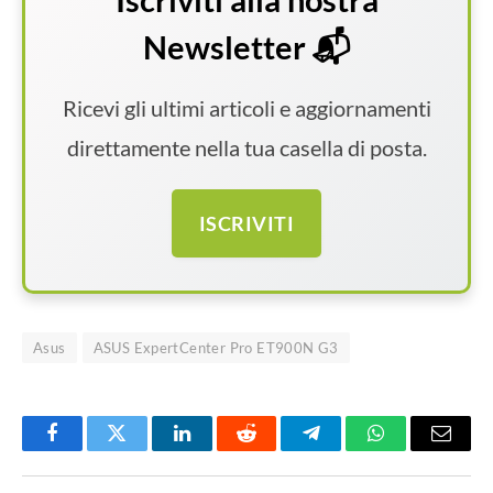
Newsletter 📬
Ricevi gli ultimi articoli e aggiornamenti
direttamente nella tua casella di posta.
ISCRIVITI
Asus
ASUS ExpertCenter Pro ET900N G3
Facebook
Twitter
LinkedIn
Reddit
Telegram
WhatsApp
Email