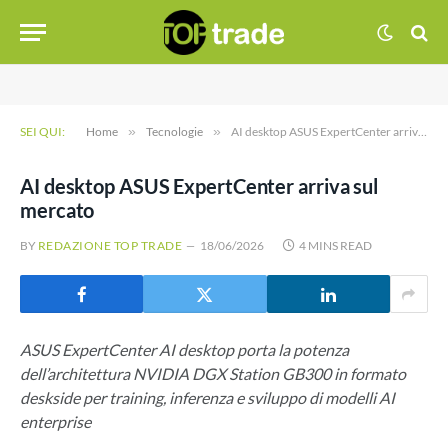
SEI QUI:
Home
»
Tecnologie
»
AI desktop ASUS ExpertCenter arriva sul mercato
AI desktop ASUS ExpertCenter arriva sul
mercato
BY
REDAZIONE TOP TRADE
18/06/2026
4 MINS READ
ASUS ExpertCenter AI desktop porta la potenza
dell’architettura NVIDIA DGX Station GB300 in formato
deskside per training, inferenza e sviluppo di modelli AI
enterprise