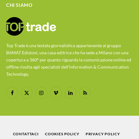
CHI SIAMO
Top Trade è una testata giornalistica appartenente al gruppo
BitMAT Edizioni, una casa editrice che ha sede a Milano con una
copertura a 360° per quanto riguarda la comunicazione online ed
offline rivolta agli specialisti dell'lnformation & Communication
Technology.
Facebook
X
Instagram
Vimeo
LinkedIn
RSS
(Twitter)
CONTATTACI
COOKIES POLICY
PRIVACY POLICY