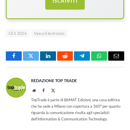
ISCRIVITI
CES 2026
Vasco Electronics
Facebook
Twitter
LinkedIn
Reddit
Telegram
WhatsApp
Email
REDAZIONE TOP TRADE
Website
Facebook
X
(Twitter)
TopTrade è parte di BitMAT Edizioni, una casa editrice
che ha sede a Milano con copertura a 360° per quanto
riguarda la comunicazione rivolta agli specialisti
dell'lnformation & Communication Technology.