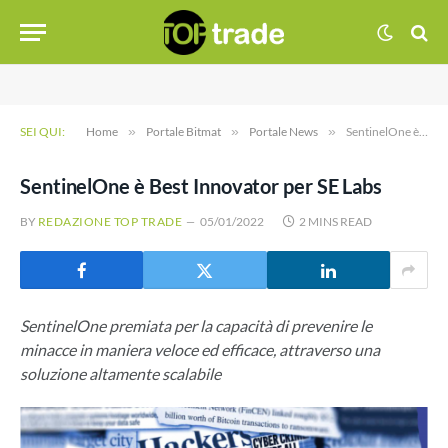
SEI QUI:
Home
»
Portale Bitmat
»
Portale News
»
SentinelOne è Best Innovator per SE Labs
SentinelOne è Best Innovator per SE Labs
BY
REDAZIONE TOP TRADE
05/01/2022
2 MINS READ
SentinelOne premiata per la capacità di prevenire le
minacce in maniera veloce ed efficace, attraverso una
soluzione altamente scalabile