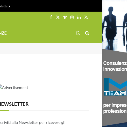
tattaci
Facebook
X
Vimeo
Instagram
LinkedIn
RSS
(Twitter)
NZE
NEWSLETTER
scriviti alla Newsletter per ricevere gli