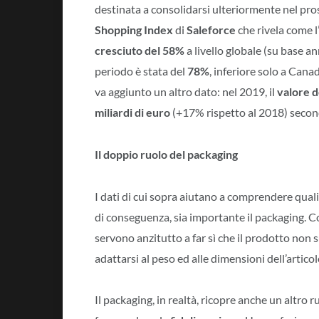
destinata a consolidarsi ulteriormente nel pross
Shopping Index
di
Saleforce
che rivela come 
cresciuto del 58%
a livello globale (su base a
periodo è stata del
78%
, inferiore solo a Can
va aggiunto un altro dato: nel 2019, il
valore d
miliardi di euro
(+17% rispetto al 2018) second
Il doppio ruolo del packaging
I dati di cui sopra aiutano a comprendere qual
di conseguenza, sia importante il packaging. C
servono anzitutto a far sì che il prodotto non 
adattarsi al peso ed alle dimensioni dell’articol
Il packaging, in realtà, ricopre anche un altro r