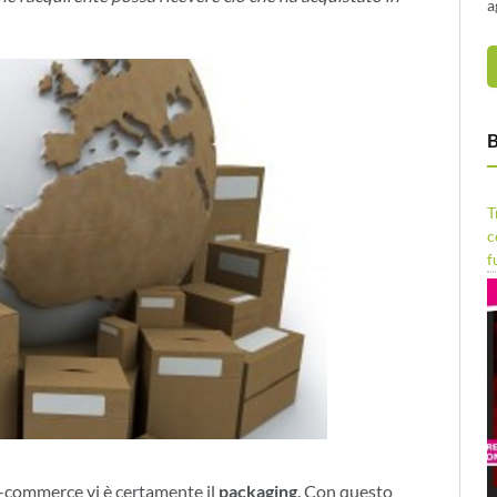
a
B
T
c
f
di e-commerce vi è certamente il
packaging
. Con questo