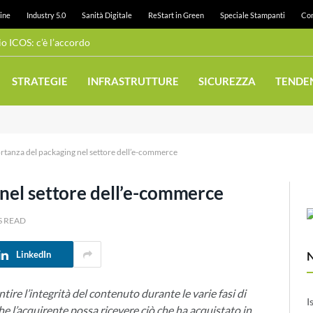
ine
Industry 5.0
Sanità Digitale
ReStart in Green
Speciale Stampanti
Con
 ICOS: c’è l’accordo
STRATEGIE
INFRASTRUTTURE
SICUREZZA
TENDE
rtanza del packaging nel settore dell’e-commerce
 nel settore dell’e-commerce
S READ
LinkedIn
tire l’integrità del contenuto durante le varie fasi di
I
e l’acquirente possa ricevere ciò che ha acquistato in