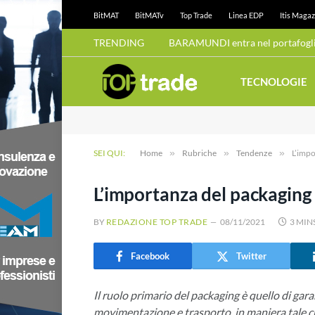
BitMAT
BitMATv
Top Trade
Linea EDP
Itis Magaz
TRENDING
BARAMUNDI entra nel portafoglio
TECNOLOGIE
SEI QUI:
Home
»
Rubriche
»
Tendenze
»
L’impo
L’importanza del packaging
BY
REDAZIONE TOP TRADE
08/11/2021
3 MIN
Facebook
Twitter
Il ruolo primario del packaging è quello di garan
movimentazione e trasporto, in maniera tale ch