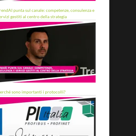
rendAI punta sul canale: competenze, consulenza e
ervizi gestiti al centro della strategia
erché sono importanti i protocolli?