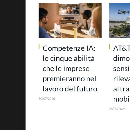
Competenze IA:
AT&T
le cinque abilità
dimo
che le imprese
sensi
premieranno nel
rilev
lavoro del futuro
attra
mobi
30/07/2026
28/07/2026