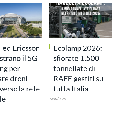
 ed Ericsson
Ecolamp 2026:
strano il 5G
sfiorate 1.500
ng per
tonnellate di
are droni
RAEE gestiti su
verso la rete
tutta Italia
le
23/07/2026