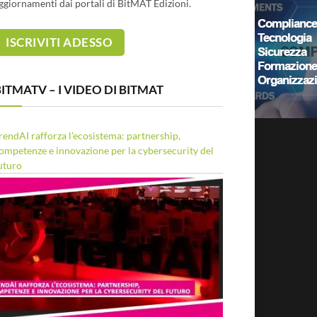
ggiornamenti dai portali di BitMAT Edizioni.
ITMATV – I VIDEO DI BITMAT
rendAI rafforza l’ecosistema: partnership,
ompetenze e innovazione per la cybersecurity del
uturo