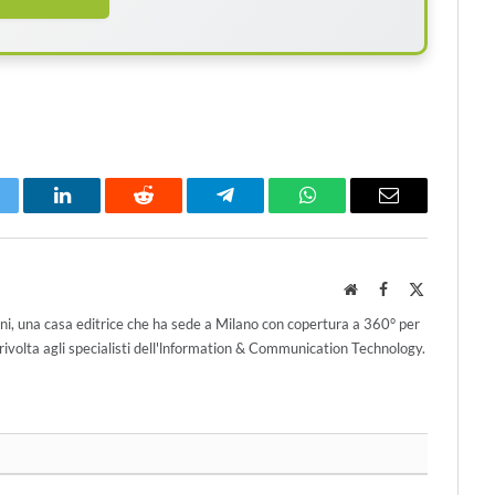
itter
LinkedIn
Reddit
Telegram
WhatsApp
Email
Website
Facebook
X
(Twitter)
ni, una casa editrice che ha sede a Milano con copertura a 360° per
ivolta agli specialisti dell'lnformation & Communication Technology.