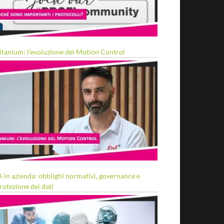
itanium: l’evoluzione del Motion Control
A in azienda: obblighi normativi, governance e
rotezione dei dati