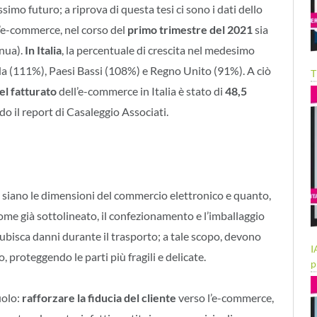
imo futuro; a riprova di questa tesi ci sono i dati dello
l’e-commerce, nel corso del
primo trimestre del 2021
sia
nnua).
In Italia
, la percentuale di crescita nel medesimo
ada (111%), Paesi Bassi (108%) e Regno Unito (91%). A ciò
T
el fatturato
dell’e-commerce in Italia è stato di
48,5
o il report di Casaleggio Associati.
i siano le dimensioni del commercio elettronico e quanto,
ome già sottolineato, il confezionamento e l’imballaggio
subisca danni durante il trasporto; a tale scopo, devono
I
o, proteggendo le parti più fragili e delicate.
p
uolo:
rafforzare la fiducia del cliente
verso l’e-commerce,