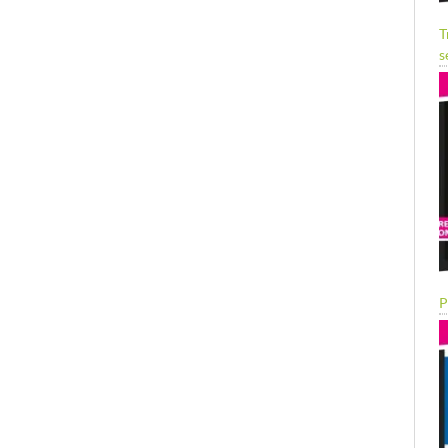
T
s
P