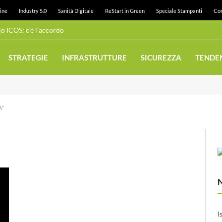
ine
Industry 5.0
Sanità Digitale
ReStart in Green
Speciale Stampanti
Con
 ICOS: c’è l’accordo
STRATEGIE
INFRASTRUTTURE
SICUREZZA
TENDE
A"
I