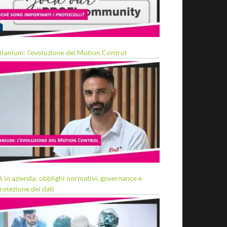
itanium: l’evoluzione del Motion Control
A in azienda: obblighi normativi, governance e
rotezione dei dati