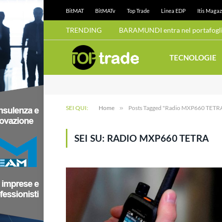
BitMAT
BitMATv
Top Trade
Linea EDP
Itis Magaz
TRENDING
BARAMUNDI entra nel portafoglio
TECNOLOGIE
SEI QUI:
Home
»
Posts Tagged "Radio MXP660 TETR
SEI SU:
RADIO MXP660 TETRA