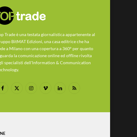
op Trade è una testata giornalistica appartenente al
ruppo BitMAT Edizioni, una casa editrice che ha
ede a Milano con una copertura a 360° per quanto
iguarda la comunicazione online ed offline rivolta
gli specialisti dell'lnformation & Communication
echnology.
Facebook
X
Instagram
Vimeo
LinkedIn
RSS
(Twitter)
ONE