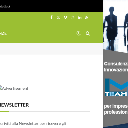
tattaci
Facebook
X
Vimeo
Instagram
LinkedIn
RSS
(Twitter)
NZE
NEWSLETTER
scriviti alla Newsletter per ricevere gli