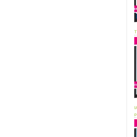
T
I
p