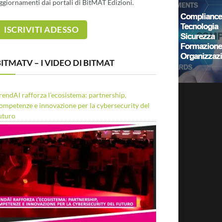
ggiornamenti dai portali di BitMAT Edizioni.
ITMATV – I VIDEO DI BITMAT
rendAI rafforza l’ecosistema: partnership,
ompetenze e innovazione per la cybersecurity del
uturo