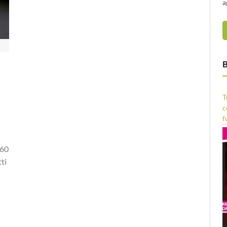
a
B
T
c
f
660
ti