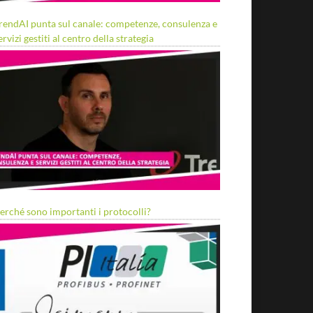
rendAI punta sul canale: competenze, consulenza e
ervizi gestiti al centro della strategia
erché sono importanti i protocolli?