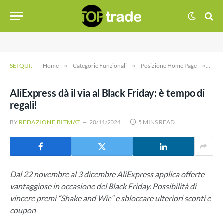
SEI QUI:
Home
»
Categorie Funzionali
»
Posizione Home Page
»
AliEx
AliExpress dà il via al Black Friday: è tempo di
regali!
BY
REDAZIONE BITMAT
20/11/2024
5 MINS READ
Dal 22 novembre al 3 dicembre AliExpress applica offerte
vantaggiose in occasione del Black Friday. Possibilità di
vincere premi “Shake and Win” e sbloccare ulteriori sconti e
coupon