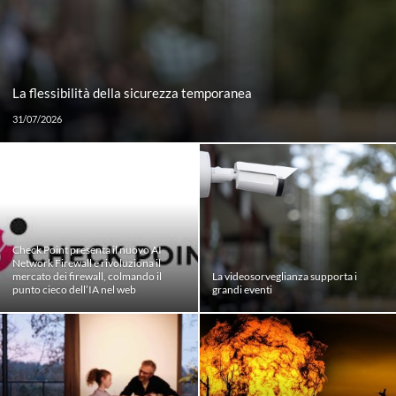
La flessibilità della sicurezza temporanea
31/07/2026
Check Point presenta il nuovo AI
Network Firewall e rivoluziona il
mercato dei firewall, colmando il
La videosorveglianza supporta i
punto cieco dell’IA nel web
grandi eventi