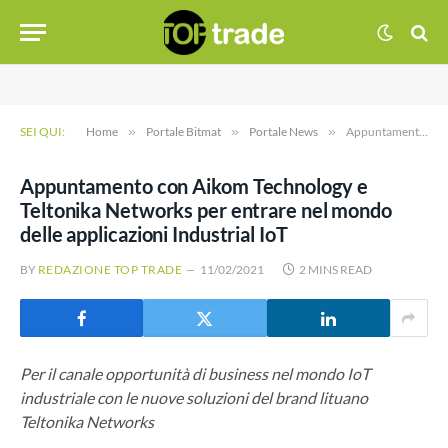
SEI QUI:
Home
»
Portale Bitmat
»
Portale News
»
Appuntamento con Aikom Technology e Teltonika Networks per entrare nel mondo delle applicazioni Industrial IoT
Appuntamento con Aikom Technology e
Teltonika Networks per entrare nel mondo
delle applicazioni Industrial IoT
BY
REDAZIONE TOP TRADE
11/02/2021
2 MINS READ
Per il canale opportunità di business nel mondo IoT
industriale con le nuove soluzioni del brand lituano
Teltonika Networks