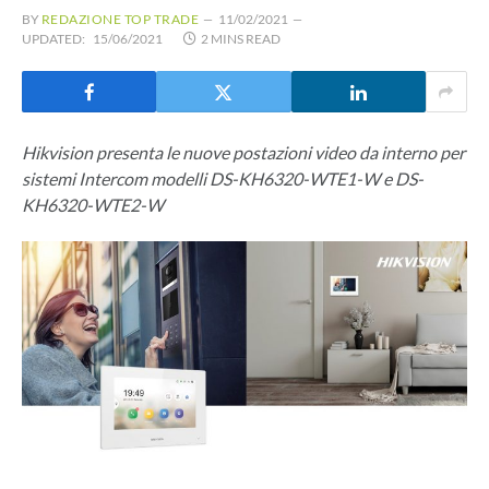
BY
REDAZIONE TOP TRADE
11/02/2021
UPDATED:
15/06/2021
2 MINS READ
Hikvision presenta le nuove postazioni video da interno per
sistemi Intercom modelli DS-KH6320-WTE1-W e DS-
KH6320-WTE2-W