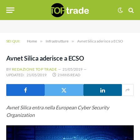
SEI QUI:
Home
»
Infrastrutture
»
Avnet Silica aderisce a ECSO
Avnet Silica aderisce a ECSO
BY
REDAZIONE TOP TRADE
21/05/2019
UPDATED:
21/05/2019
2 MINS READ
Avnet Silica entra nella European Cyber Security
Organization