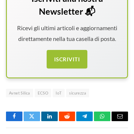
Newsletter 📬
Ricevi gli ultimi articoli e aggiornamenti
direttamente nella tua casella di posta.
ISCRIVITI
Avnet Silica
ECSO
IoT
sicurezza
Facebook
Twitter
LinkedIn
Reddit
Telegram
WhatsApp
Email