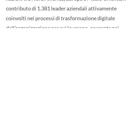
contributo di 1.381 leader aziendali attivamente
coinvolti nei processi di trasformazione digitale
dell’organizzazione per cui lavorano, operante nei
settori dei data center, delle utility, della gestione di
edifici o dell’industria manufatturiera. I risultati
dello studio, che ha coinvolto direttamente anche
l’Italia, sono illustrati nella seconda edizione
dell’
Eaton Brightlayer Research Report
, intitolato
“
Adoption, execution and expansion in the wake of
AI
”, ed evidenziano come le strategie di
digitalizzazione vengano sviluppate sempre più
rapidamente in questi settori.