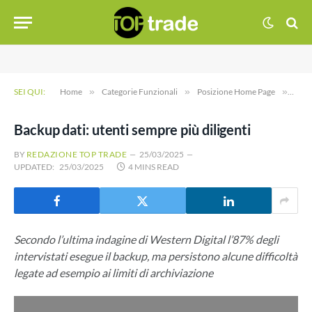
SEI QUI:
Home
»
Categorie Funzionali
»
Posizione Home Page
»
Back
Backup dati: utenti sempre più diligenti
BY
REDAZIONE TOP TRADE
25/03/2025
UPDATED:
25/03/2025
4 MINS READ
Secondo l’ultima indagine di Western Digital l’87% degli
intervistati esegue il backup, ma persistono alcune difficoltà
legate ad esempio ai limiti di archiviazione