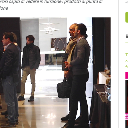
si ospiti di vedere in funzione i prodotti di punta di
a
ione
B
T
c
f