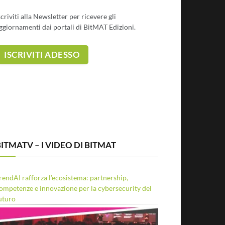
scriviti alla Newsletter per ricevere gli
ggiornamenti dai portali di BitMAT Edizioni.
ITMATV – I VIDEO DI BITMAT
rendAI rafforza l’ecosistema: partnership,
ompetenze e innovazione per la cybersecurity del
uturo