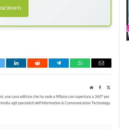
ISCRIVITI
itter
LinkedIn
Reddit
Telegram
WhatsApp
Email
Website
Facebook
X
(Twitter)
ni, una casa editrice che ha sede a Milano con copertura a 360° per
ivolta agli specialisti dell'lnformation & Communication Technology.