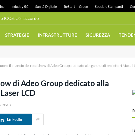
ine
Industry 5.0
Sanità Digitale
ReStart in Green
Speciale Stampanti
Con
 ICOS: c’è l’accordo
STRATEGIE
INFRASTRUTTURE
SICUREZZA
TENDE
uono il bilancio del roadshow di Adeo Group dedicato alla gamma di proiettori Maxell
how di Adeo Group dedicato alla
 Laser LCD
S READ
LinkedIn
I