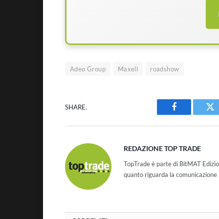
Adeo Group
Maxell
roadshow
SHARE.
Facebook
Tw
REDAZIONE TOP TRADE
TopTrade è parte di BitMAT Edizio
quanto riguarda la comunicazione r