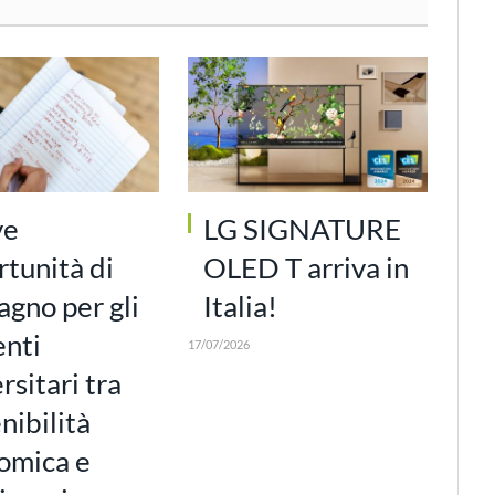
ve
LG SIGNATURE
tunità di
OLED T arriva in
gno per gli
Italia!
enti
17/07/2026
rsitari tra
nibilità
omica e