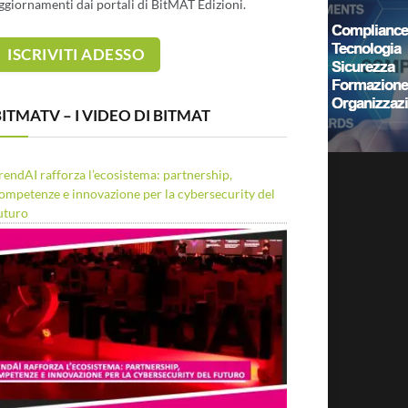
ggiornamenti dai portali di BitMAT Edizioni.
ITMATV – I VIDEO DI BITMAT
rendAI rafforza l’ecosistema: partnership,
ompetenze e innovazione per la cybersecurity del
uturo