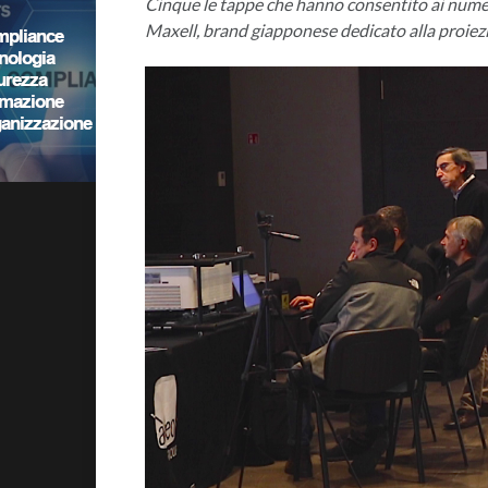
Cinque le tappe che hanno consentito ai numero
Maxell, brand giapponese dedicato alla proiez