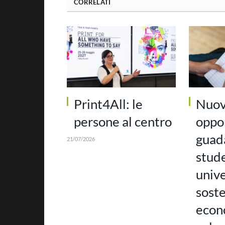
CORRELATI
Print4All: le
Nuo
persone al centro
oppor
guada
21/07/2026
stud
unive
soste
econ