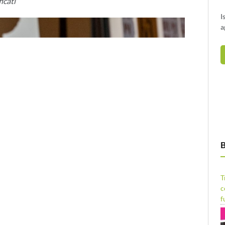
icati
I
a
B
T
c
f