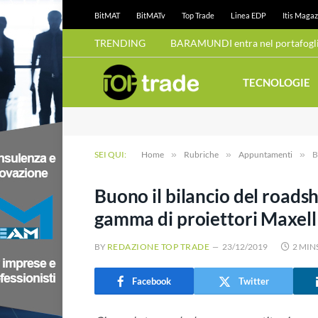
BitMAT
BitMATv
Top Trade
Linea EDP
Itis Magaz
TRENDING
BARAMUNDI entra nel portafoglio
TECNOLOGIE
SEI QUI:
Home
»
Rubriche
»
Appuntamenti
»
B
Buono il bilancio del roads
gamma di proiettori Maxell
BY
REDAZIONE TOP TRADE
23/12/2019
2 MIN
Facebook
Twitter