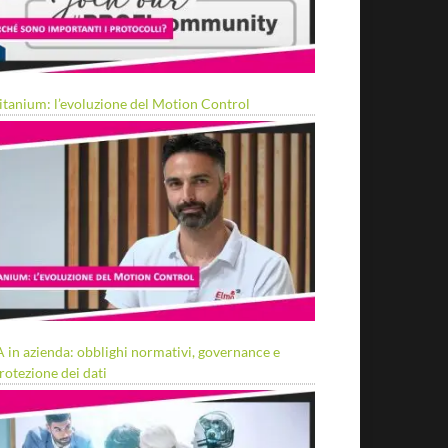
itanium: l’evoluzione del Motion Control
A in azienda: obblighi normativi, governance e
rotezione dei dati