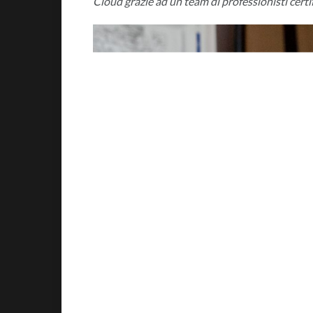
Cloud grazie ad un team di professionisti certif