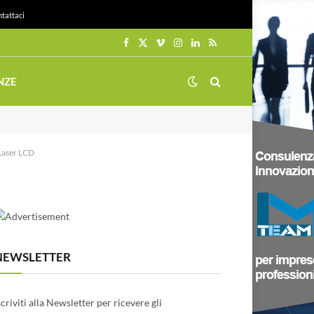
tattaci
Facebook
X
Vimeo
Instagram
LinkedIn
RSS
(Twitter)
NZE
 Laser LCD
NEWSLETTER
scriviti alla Newsletter per ricevere gli