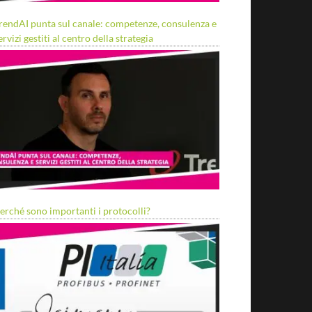
rendAI punta sul canale: competenze, consulenza e
ervizi gestiti al centro della strategia
erché sono importanti i protocolli?