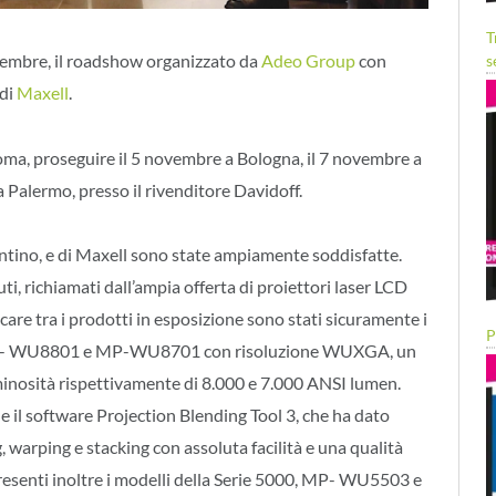
T
ovembre, il roadshow organizzato da
Adeo Group
con
s
 di
Maxell
.
oma, proseguire il 5 novembre a Bologna, il 7 novembre a
 Palermo, presso il rivenditore Davidoff.
entino, e di Maxell sono state ampiamente soddisfatte.
ti, richiamati dall’ampia offerta di proiettori laser LCD
care tra i prodotti in esposizione sono stati sicuramente i
P
li MP- WU8801 e MP-WU8701 con risoluzione WUXGA, un
minosità rispettivamente di 8.000 e 7.000 ANSI lumen.
e il software Projection Blending Tool 3, che ha dato
, warping e stacking con assoluta facilità e una qualità
Presenti inoltre i modelli della Serie 5000, MP- WU5503 e