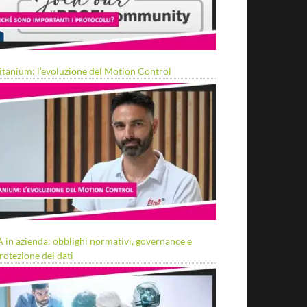
itanium: l’evoluzione del Motion Control
A in azienda: obblighi normativi, governance e
rotezione dei dati