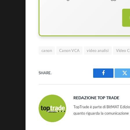
canon
Canon VCA
video analisi
Video C
SHARE.
Facebook
Tw
REDAZIONE TOP TRADE
TopTrade è parte di BitMAT Edizio
quanto riguarda la comunicazione r