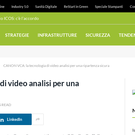
ine
Industry 5.0
Sanità Digitale
ReStart in Green
Speciale Stampanti
Con
 ICOS: c’è l’accordo
STRATEGIE
INFRASTRUTTURE
SICUREZZA
TENDE
»
CANON VCA: la tecnologia di video analisi per una ripartenza sicura
i video analisi per una
S READ
LinkedIn
I