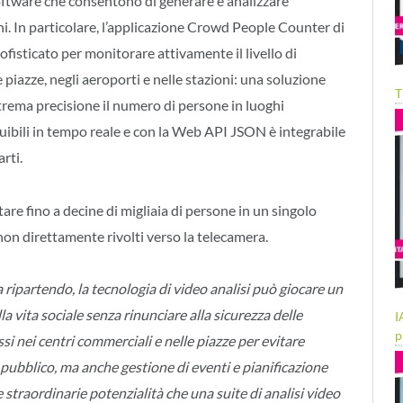
oftware che consentono di generare e analizzare
ni. In particolare, l’applicazione Crowd People Counter di
isticato per monitorare attivamente il livello di
e piazze, negli aeroporti e nelle stazioni: una soluzione
T
rema precisione il numero di persone in luoghi
fruibili in tempo reale e con la Web API JSON è integrabile
rti.
tare fino a decine di migliaia di persone in un singolo
 non direttamente rivolti verso la telecamera.
 ripartendo, la tecnologia di video analisi può giocare un
a vita sociale senza rinunciare alla sicurezza delle
I
p
si nei centri commerciali e nelle piazze per evitare
 pubblico, ma anche gestione di eventi e pianificazione
straordinarie potenzialità che una suite di analisi video