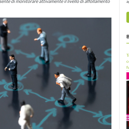
nte di monitorare attivamente il livello di affollamento
a
B
T
c
f