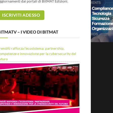
ggiornamenti dai portali di BitMAT Edizioni.
ITMATV – I VIDEO DI BITMAT
rendAI rafforza l’ecosistema: partnership,
ompetenze e innovazione per la cybersecurity del
uturo