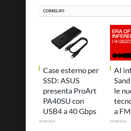
CORRELATI
Case esterno per
AI in
SSD: ASUS
Sand
presenta ProArt
le n
PA40SU con
tecn
USB4 a 40 Gbps
a FM
05/08/2026
05/08/2026