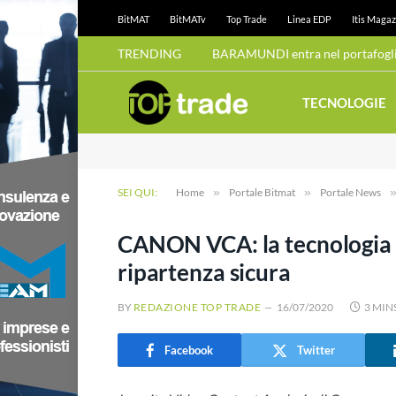
BitMAT
BitMATv
Top Trade
Linea EDP
Itis Magaz
TRENDING
BARAMUNDI entra nel portafoglio
TECNOLOGIE
SEI QUI:
Home
»
Portale Bitmat
»
Portale News
CANON VCA: la tecnologia d
ripartenza sicura
BY
REDAZIONE TOP TRADE
16/07/2020
3 MIN
Facebook
Twitter