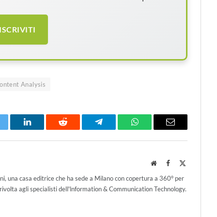
ISCRIVITI
ontent Analysis
itter
LinkedIn
Reddit
Telegram
WhatsApp
Email
Website
Facebook
X
(Twitter)
ni, una casa editrice che ha sede a Milano con copertura a 360° per
ivolta agli specialisti dell'lnformation & Communication Technology.