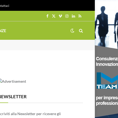
tattaci
Facebook
X
Vimeo
Instagram
LinkedIn
RSS
(Twitter)
NZE
NEWSLETTER
scriviti alla Newsletter per ricevere gli