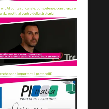
rendAI punta sul canale: competenze, consulenza e
ervizi gestiti al centro della strategia
erché sono importanti i protocolli?