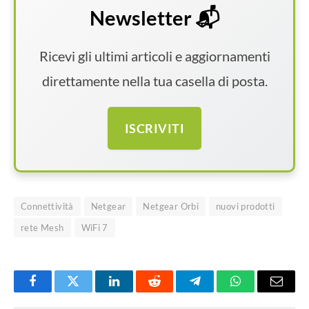
Newsletter 📬
Ricevi gli ultimi articoli e aggiornamenti
direttamente nella tua casella di posta.
ISCRIVITI
Connettività
Netgear
Netgear Orbi
nuovi prodotti
rete Mesh
WiFi 7
Facebook
Twitter
LinkedIn
Reddit
Telegram
WhatsApp
Email