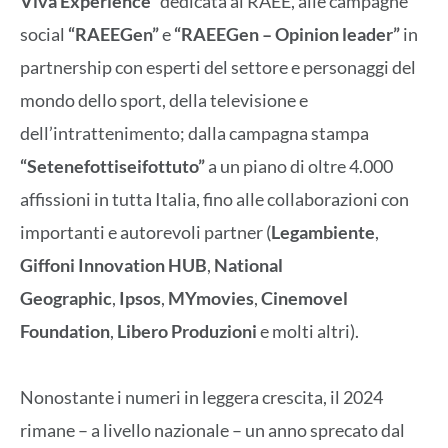
Viva Experience”
dedicata ai RAEE, alle campagne
social
“RAEEGen”
e
“RAEEGen – Opinion leader”
in
partnership con esperti del settore e personaggi del
mondo dello sport, della televisione e
dell’intrattenimento; dalla campagna stampa
“Setenefottiseifottuto”
a un piano di oltre 4.000
affissioni in tutta Italia, fino alle collaborazioni con
importanti e autorevoli partner (
Legambiente
,
Giffoni Innovation HUB
,
National
Geographic
,
Ipsos
,
MYmovies
,
Cinemovel
Foundation
,
Libero Produzioni
e molti altri).
Nonostante i numeri in leggera crescita, il 2024
rimane – a livello nazionale – un anno sprecato dal