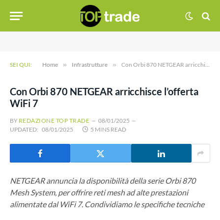
SEI QUI:
Home
»
Infrastrutture
»
Con Orbi 870 NETGEAR arricchisce l’offerta WiFi 7
Con Orbi 870 NETGEAR arricchisce l’offerta
WiFi 7
BY
REDAZIONE TOP TRADE
08/01/2025
UPDATED:
08/01/2025
5 MINS READ
NETGEAR annuncia la disponibilità della serie Orbi 870
Mesh System, per offrire reti mesh ad alte prestazioni
alimentate dal WiFi 7. Condividiamo le specifiche tecniche