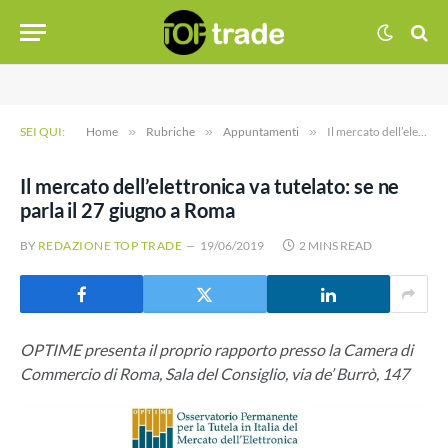
SEI QUI:
Home
»
Rubriche
»
Appuntamenti
»
Il mercato dell’elettronica va tutelato: se ne parla il 27 giugno a Roma
Il mercato dell’elettronica va tutelato: se ne
parla il 27 giugno a Roma
BY
REDAZIONE TOP TRADE
19/06/2019
2 MINS READ
OPTIME presenta il proprio rapporto presso la Camera di
Commercio di Roma, Sala del Consiglio, via de’ Burrò, 147