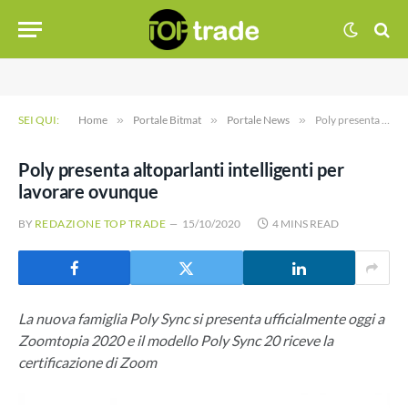
SEI QUI:
Home
»
Portale Bitmat
»
Portale News
»
Poly presenta altoparlanti intelligenti per lavorare ovunque
Poly presenta altoparlanti intelligenti per
lavorare ovunque
BY
REDAZIONE TOP TRADE
15/10/2020
4 MINS READ
La nuova famiglia Poly Sync si presenta ufficialmente oggi a
Zoomtopia 2020 e il modello Poly Sync 20 riceve la
certificazione di Zoom