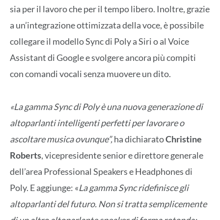
sia per il lavoro che per il tempo libero. Inoltre, grazie
a un’integrazione ottimizzata della voce, è possibile
collegare il modello Sync di Poly a Siri o al Voice
Assistant di Google e svolgere ancora più compiti
con comandi vocali senza muovere un dito.
«La gamma Sync di Poly è una nuova generazione di
altoparlanti intelligenti perfetti per lavorare o
ascoltare musica ovunque”,
ha dichiarato
Christine
Roberts
, vicepresidente senior e direttore generale
dell’area Professional Speakers e Headphones di
Poly. E aggiunge: «
La gamma Sync ridefinisce gli
altoparlanti del futuro. Non si tratta semplicemente
di un altro altoparlante speaker di forma rotonda;