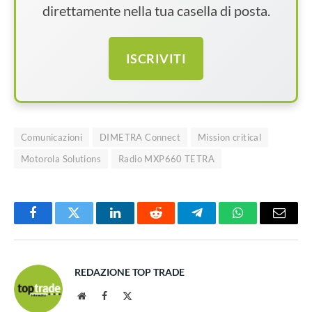
direttamente nella tua casella di posta.
ISCRIVITI
Comunicazioni
DIMETRA Connect
Mission critical
Motorola Solutions
Radio MXP660 TETRA
Facebook
Twitter
LinkedIn
Reddit
Telegram
WhatsApp
Email
REDAZIONE TOP TRADE
Website
Facebook
X
(Twitter)