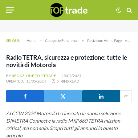
SEI QUI:
Home
»
Categorie Funzionali
»
Posizione Home Page
»
Radi
Radio TETRA, sicurezza e protezione: tutte le
novità di Motorola
BY
REDAZIONE TOP TRADE
15/05/2024
UPDATED:
15/05/2024
5 MINS READ
Al CCW 2024 Motorola ha lanciato la nuova soluzione
DIMETRA Connect e la radio MXP660 TETRA mission-
critical, ma non solo. Scopri tutti gli annunci in questo
articolo