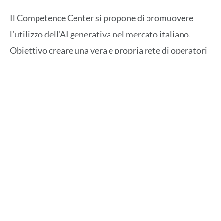
Il Competence Center si propone di promuovere
l’utilizzo dell’AI generativa nel mercato italiano.
Obiettivo creare una vera e propria rete di operatori
pronti a investire, insieme a Computer Gross, in
questa tecnologia trasformativa attraverso la
formazione, la certificazione e la realizzazione di casi
d’uso già pronti per i principali segmenti di mercato.
Il Competence Center accompagnerà così le aziende
in un percorso virtuoso di adozione consapevole
dell’AI a supporto del business, ma anche a beneficio
delle persone e del Paese.
IBM watsonx implementa e integra efficacemente