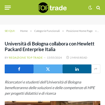
SEI QUI:
Home
»
Categorie Funzionali
»
Posizione Home Page
»
Univ
Università di Bologna collabora con Hewlett
Packard Enterprise Italia
BY
REDAZIONE TOP TRADE
15/05/2024
2 MINS READ
Ricercatori e studenti dell’Università di Bologna
beneficeranno delle soluzioni e delle competenze di HPE
per progetti didattici e di ricerca