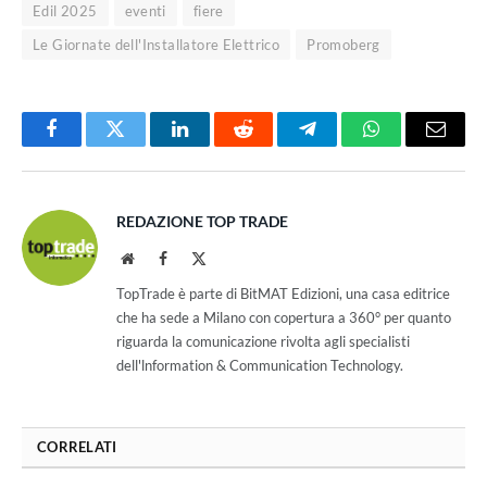
Edil 2025
eventi
fiere
Le Giornate dell'Installatore Elettrico
Promoberg
Facebook
Twitter
LinkedIn
Reddit
Telegram
WhatsApp
Email
REDAZIONE TOP TRADE
Website
Facebook
X
(Twitter)
TopTrade è parte di BitMAT Edizioni, una casa editrice
che ha sede a Milano con copertura a 360° per quanto
riguarda la comunicazione rivolta agli specialisti
dell'lnformation & Communication Technology.
CORRELATI