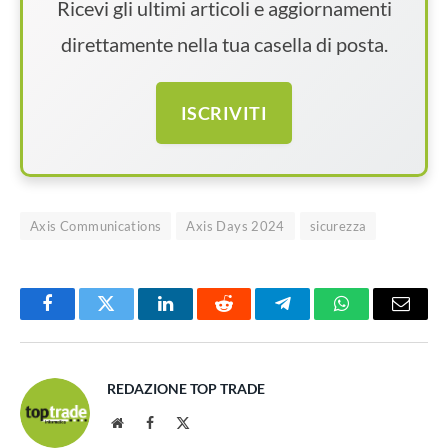
Ricevi gli ultimi articoli e aggiornamenti
direttamente nella tua casella di posta.
ISCRIVITI
Axis Communications
Axis Days 2024
sicurezza
Facebook
Twitter
LinkedIn
Reddit
Telegram
WhatsApp
Email
REDAZIONE TOP TRADE
Website
Facebook
X
(Twitter)