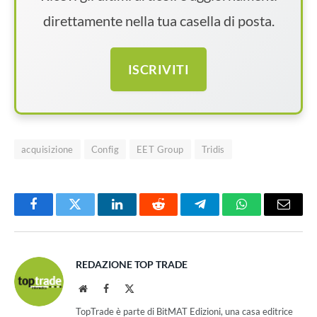
direttamente nella tua casella di posta.
ISCRIVITI
acquisizione
Config
EET Group
Tridis
Facebook
Twitter
LinkedIn
Reddit
Telegram
WhatsApp
Email
REDAZIONE TOP TRADE
Website
Facebook
X
(Twitter)
TopTrade è parte di BitMAT Edizioni, una casa editrice