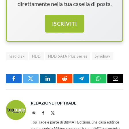
direttamente nella tua casella di posta.
ISCRIVITI
hard disk
HDD
HDD SATA Plus Series
Synology
Facebook
Twitter
LinkedIn
Reddit
Telegram
WhatsApp
Email
REDAZIONE TOP TRADE
Website
Facebook
X
(Twitter)
TopTrade è parte di BitMAT Edizioni, una casa editrice
che ha sede a Milano con copertura a 360° per quanto