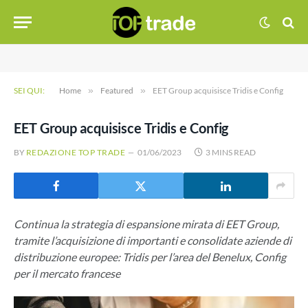
SEI QUI:
Home
»
Featured
»
EET Group acquisisce Tridis e Config
EET Group acquisisce Tridis e Config
BY
REDAZIONE TOP TRADE
01/06/2023
3 MINS READ
Continua la strategia di espansione mirata di EET Group,
tramite l’acquisizione di importanti e consolidate aziende di
distribuzione europee: Tridis per l’area del Benelux, Config
per il mercato francese