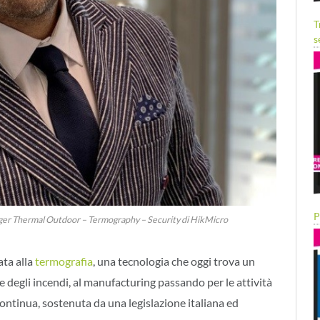
T
s
P
er Thermal Outdoor – Termography – Security di HikMicro
ta alla
termografia
, una tecnologia che oggi trova un
 degli incendi, al manufacturing passando per le attività
ontinua, sostenuta da una legislazione italiana ed