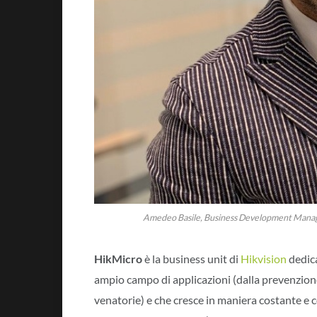
Amedeo Basile, Business Development Manag
HikMicro
è la business unit di
Hikvision
dedica
ampio campo di applicazioni (dalla prevenzione
venatorie) e che cresce in maniera costante e c