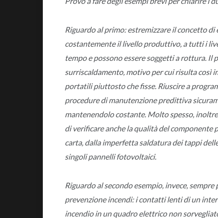
Provo a fare degli esempi brevi per chiarire i d
Riguardo al primo: estremizzare il concetto di
costantemente il livello produttivo, a tutti i li
tempo e possono essere soggetti a rottura. Il 
surriscaldamento, motivo per cui risulta cos
portatili piuttosto che fisse. Riuscire a progra
procedure di manutenzione predittiva sicuramen
mantenendolo costante. Molto spesso, inoltre, 
di verificare anche la qualità del componente p
carta, dalla imperfetta saldatura dei tappi del
singoli pannelli fotovoltaici.
Riguardo al secondo esempio, invece, sempre p
prevenzione incendi: i contatti lenti di un int
incendio in un quadro elettrico non sorvegliato; i