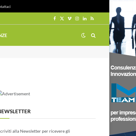
tattaci
Facebook
X
Vimeo
Instagram
LinkedIn
RSS
(Twitter)
NZE
NEWSLETTER
scriviti alla Newsletter per ricevere gli