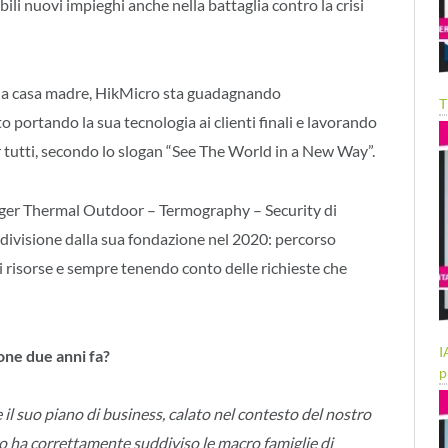
li nuovi impieghi anche nella battaglia contro la crisi
della casa madre, HikMicro sta guadagnando
T
portando la sua tecnologia ai clienti finali e lavorando
r tutti, secondo lo slogan “See The World in a New Way”.
r Thermal Outdoor – Termography – Security di
a divisione dalla sua fondazione nel 2020: percorso
risorse e sempre tenendo conto delle richieste che
I
one due anni fa?
p
il suo piano di business, calato nel contesto del nostro
ro ha correttamente suddiviso le macro famiglie di