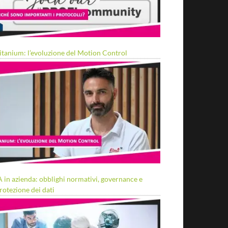
itanium: l’evoluzione del Motion Control
A in azienda: obblighi normativi, governance e
rotezione dei dati