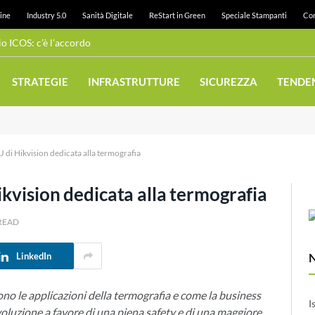
ine
Industry 5.0
Sanità Digitale
ReStart in Green
Speciale Stampanti
Con
 ICOS: c’è l’accordo
STRATEGIE
INFRASTRUTTURE
SICUREZZA
TENDE
 di Hikvision dedicata alla termografia
ikvision dedicata alla termografia
 READ
LinkedIn
no le applicazioni della termografia e come la business
I
voluzione a favore di una piena safety e di una maggiore