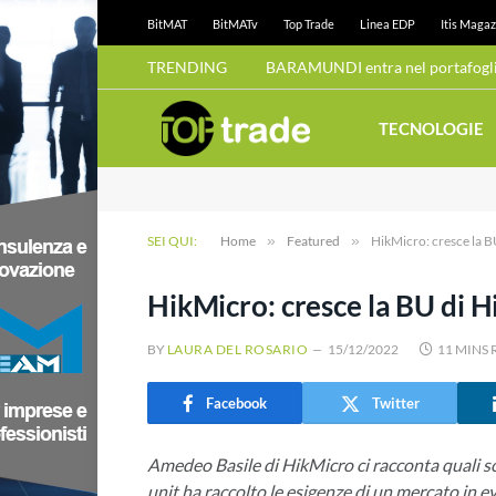
BitMAT
BitMATv
Top Trade
Linea EDP
Itis Magaz
TRENDING
BARAMUNDI entra nel portafoglio
TECNOLOGIE
SEI QUI:
Home
»
Featured
»
HikMicro: cresce la BU
HikMicro: cresce la BU di H
BY
LAURA DEL ROSARIO
15/12/2022
11 MINS
Facebook
Twitter
Amedeo Basile di HikMicro ci racconta quali so
unit ha raccolto le esigenze di un mercato in e