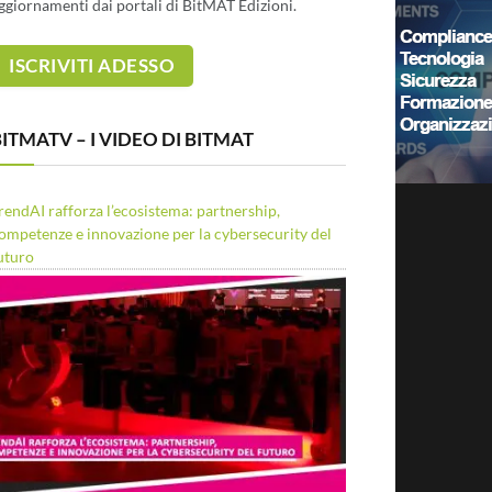
ggiornamenti dai portali di BitMAT Edizioni.
ITMATV – I VIDEO DI BITMAT
rendAI rafforza l’ecosistema: partnership,
ompetenze e innovazione per la cybersecurity del
uturo