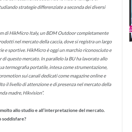
studiando strategie differenziate a seconda dei diversi
team di HikMicro Italy, un BDM Outdoor completamente
odotti nel mercato della caccia, dove si registra un largo
orie e sportive. HikMicro è oggi un marchio riconosciuto e
er di questo mercato. In parallelo la BU ha lavorato allo
sua termografia portatile, intesa come strumentazione,
 promotion sui canali dedicati come magazine online e
to il livello di attenzione e di presenza nel mercato della
enda madre, Hikvision”.
olto allo studio e all’interpretazione del mercato.
ò soddisfare?