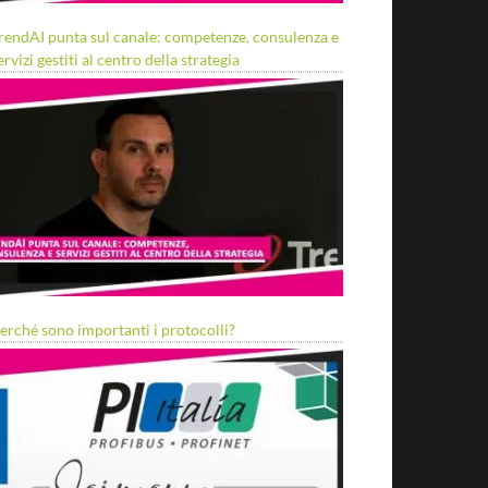
rendAI punta sul canale: competenze, consulenza e
ervizi gestiti al centro della strategia
erché sono importanti i protocolli?