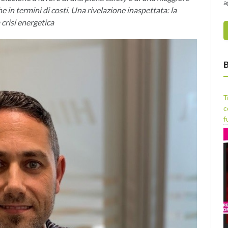
a
e in termini di costi. Una rivelazione inaspettata: la
crisi energetica
B
T
c
f