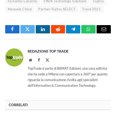
Fernanda Catarino
FINIX Technology Solutions
Fujitsu
Manuela Chinzi
Partner Fujitsu SELECT
Trend 2021
Facebook
Twitter
LinkedIn
Reddit
Telegram
WhatsApp
Email
REDAZIONE TOP TRADE
Website
Facebook
X
(Twitter)
TopTrade è parte di BitMAT Edizioni, una casa editrice
che ha sede a Milano con copertura a 360° per quanto
riguarda la comunicazione rivolta agli specialisti
dell'lnformation & Communication Technology.
CORRELATI