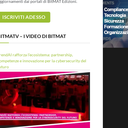
ggiornamenti dai portali di BitMAT Edizioni.
ITMATV – I VIDEO DI BITMAT
rendAI rafforza l’ecosistema: partnership,
ompetenze e innovazione per la cybersecurity del
uturo