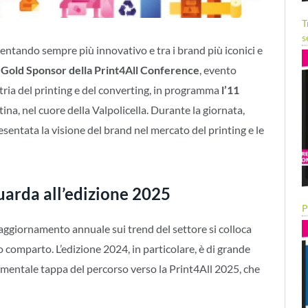
T
s
ventando sempre più innovativo e tra i brand più iconici e
 Gold Sponsor
della Print4All Conference
, evento
stria del printing e del converting, in programma
l’11
na, nel cuore della Valpolicella. Durante la giornata,
esentata la visione del brand nel mercato del printing e le
uarda all’edizione 2025
P
e aggiornamento annuale sui trend del settore si colloca
o comparto. L’edizione 2024, in particolare, è di grande
amentale tappa del percorso verso la Print4All 2025, che