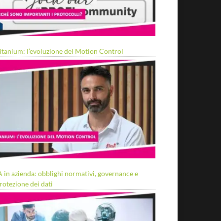
itanium: l’evoluzione del Motion Control
A in azienda: obblighi normativi, governance e
rotezione dei dati