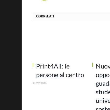
CORRELATI
Print4All: le
Nuo
persone al centro
oppor
guada
21/07/2026
stud
unive
soste