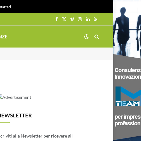
tattaci
Facebook
X
Vimeo
Instagram
LinkedIn
RSS
(Twitter)
NZE
NEWSLETTER
scriviti alla Newsletter per ricevere gli