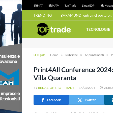
BitMAT
BitMATv
Top Trade
Linea EDP
Itis Magaz
TRENDING
BARAMUNDI entra nel portafoglio
TECNOLOGIE
SEI QUI:
Home
»
Rubriche
»
Appuntamenti
»
P
Print4All Conference 2024: 
Villa Quaranta
BY
REDAZIONE TOP TRADE
14/06/2024
2 MIN
Facebook
Twitter