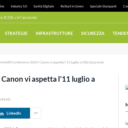
ine
Industry 5.0
Sanità Digitale
ReStart in Green
Speciale Stampanti
Con
 ICOS: c’è l’accordo
STRATEGIE
INFRASTRUTTURE
SICUREZZA
TENDE
rint4All Conference 2024: Canon vi aspetta l’11 luglio a Villa Quaranta
Canon vi aspetta l’11 luglio a
S READ
LinkedIn
I