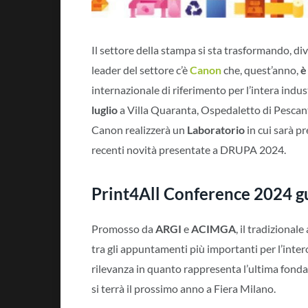
Il settore della stampa si sta trasformando, di
leader del settore c’è
Canon
che, quest’anno,
è
internazionale di riferimento per l’intera indu
luglio
a Villa Quaranta, Ospedaletto di Pescanti
Canon realizzerà un
Laboratorio
in cui sarà pr
recenti novità presentate a DRUPA 2024.
Print4All Conference 2024 g
Promosso da
ARGI
e
ACIMGA
, il tradizional
tra gli appuntamenti più importanti per l’inter
rilevanza in quanto rappresenta l’ultima fond
si terrà il prossimo anno a Fiera Milano.