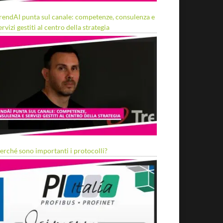
rendAI punta sul canale: competenze, consulenza e
ervizi gestiti al centro della strategia
erché sono importanti i protocolli?