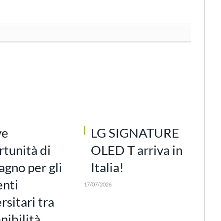
ve
LG SIGNATURE
tunità di
OLED T arriva in
gno per gli
Italia!
enti
17/07/2026
rsitari tra
nibilità