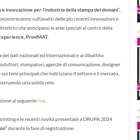
a e innovazione per l’industria della stampa del domani
”,
i concentreranno sull’analisi delle più recenti innovazioni e
rettrici che anticipano le aree speciali al centro della
T
 Experience, PrintMAT
.
a dei dati nazionali ed internazionali e al dibattito
 produttori, stampatori, agenzie di comunicazione, designer
ui temi principali che indirizzano il settore e il mercato,
costruendo una solida rete.
izione al seguente
link
.
I
p
 printing e le recenti novità presentate a DRUPA 2024
non”
durante la fase di registrazione.