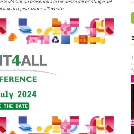
 2024 Canon presenterà le tendenze del printing e del
a
l link di registrazione all’evento
B
T
c
f