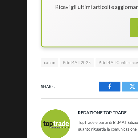
Ricevi gli ultimi articoli e aggiorn
canon
Print4All 2025
Print4All Conferenc
SHARE.
Facebook
Tw
REDAZIONE TOP TRADE
TopTrade è parte di BitMAT Edizio
quanto riguarda la comunicazione r