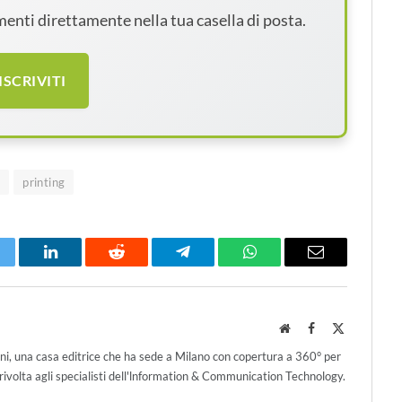
amenti direttamente nella tua casella di posta.
ISCRIVITI
e
printing
itter
LinkedIn
Reddit
Telegram
WhatsApp
Email
Website
Facebook
X
(Twitter)
ni, una casa editrice che ha sede a Milano con copertura a 360° per
ivolta agli specialisti dell'lnformation & Communication Technology.