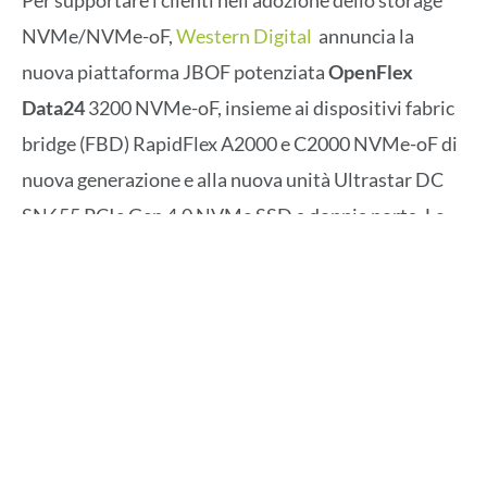
NVMe/NVMe-oF,
Western Digital
annuncia la
nuova piattaforma JBOF potenziata
OpenFlex
Data24
3200 NVMe-oF, insieme ai dispositivi fabric
bridge (FBD) RapidFlex A2000 e C2000 NVMe-oF di
nuova generazione e alla nuova unità Ultrastar DC
SN655 PCIe Gen 4.0 NVMe SSD a doppia porta. Le
nuove soluzioni per lo storage danno vita a un
ecosistema capace di fornire maggiore flessibilità e
più opzioni per semplificare l’adozione degli
standard NVMe e NVMe-oF da parte dei clienti. Con
questo lancio, Western Digital diventa l’unica
azienda sul mercato per capacità di integrazione
verticale in entrambe le estremità del cavo Ethernet