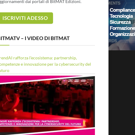
ggiornamenti dai portali di BitMAT Edizioni.
ITMATV – I VIDEO DI BITMAT
rendAI rafforza l’ecosistema: partnership,
ompetenze e innovazione per la cybersecurity del
uturo