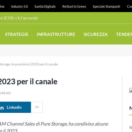
ine
Industry 5.0
Sanità Digitale
ReStart in Green
Speciale Stampanti
Con
 ICOS: c’è l’accordo
STRATEGIE
INFRASTRUTTURE
SICUREZZA
TENDE
torage: le previsioni 2023 per il canale
2023 per il canale
S READ
LinkedIn
M Channel Sales di Pure Storage, ha condiviso alcune
I
er il 2023