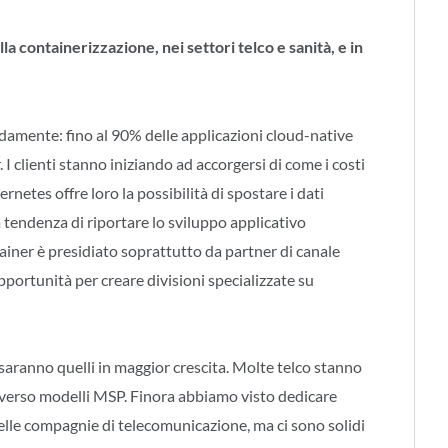
a containerizzazione, nei settori telco e sanità, e in
damente: fino al 90% delle applicazioni cloud-native
. I clienti stanno iniziando ad accorgersi di come i costi
netes offre loro la possibilità di spostare i dati
a tendenza di riportare lo sviluppo applicativo
iner è presidiato soprattutto da partner di canale
portunità per creare divisioni specializzate su
i saranno quelli in maggior crescita. Molte telco stanno
e verso modelli MSP. Finora abbiamo visto dedicare
elle compagnie di telecomunicazione, ma ci sono solidi