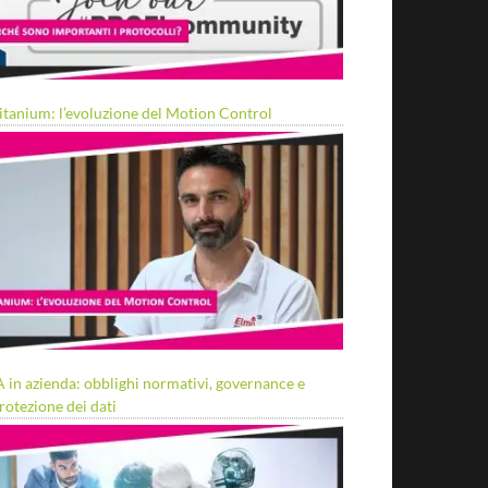
itanium: l’evoluzione del Motion Control
A in azienda: obblighi normativi, governance e
rotezione dei dati