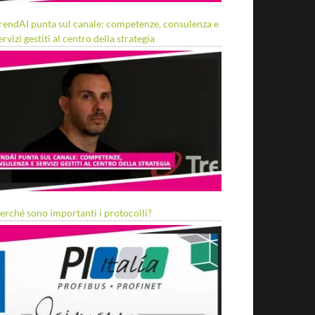
rendAI punta sul canale: competenze, consulenza e
ervizi gestiti al centro della strategia
erché sono importanti i protocolli?