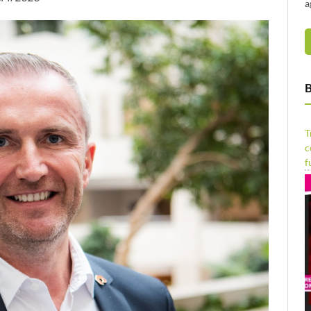
a
B
T
c
f