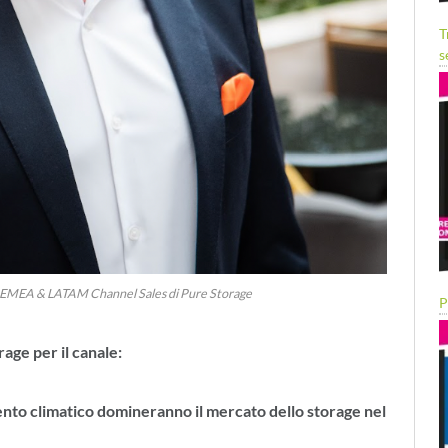
T
s
, EMEA & LATAM Channel Sales di Pure Storage
P
age per il canale:
amento climatico domineranno il mercato dello storage nel