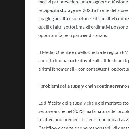
motivi per prevedere una maggiore diffusione n
le capacità storage nel 2023 a fronte della cre
imaging ad alta risoluzione e dispositivi connes
quelli di altri settori, ma gli ordinativi posso
opportunità per i partner di canale.
Il Medio Oriente è quello che tra le regioni EM
anno, in buona parte dovute alla diffusione de
a ritmi fenomenali – con conseguenti opportunit
I problemi della supply chain continueranno 
Le difficoltà della supply chain del mercato s
settore anche nel 2023, ma la natura del probl
relativo procurement. I clienti tendono ad avval
Cashflow e capitale sono responsabili di questa