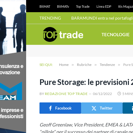
BitMAT
BitMATv
Top Trade
Linea EDP
Itis Magaz
TRENDING
BARAMUNDI entra nel portafoglio
TECNOLOGIE
SEI QUI:
Home
»
Rubriche
»
Tendenze
»
Pure S
Pure Storage: le previsioni 
BY
REDAZIONE TOP TRADE
06/12/2022
5 MIN
Facebook
Twitter
Geoff Greenlaw, Vice President, EMEA & LATA
“pillole” per il successo dei partner di canale p