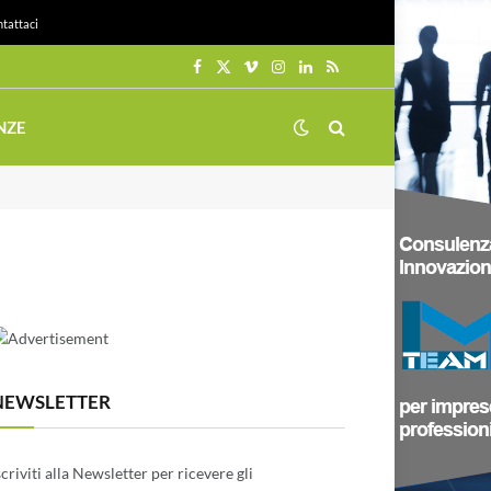
tattaci
Facebook
X
Vimeo
Instagram
LinkedIn
RSS
(Twitter)
NZE
NEWSLETTER
scriviti alla Newsletter per ricevere gli