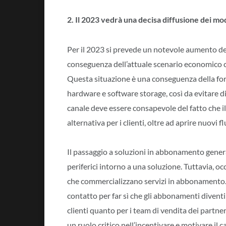
2. Il 2023 vedrà una decisa diffusione dei mod
Per il 2023 si prevede un notevole aumento d
conseguenza dell’attuale scenario economico ch
Questa situazione è una conseguenza della fort
hardware e software storage, così da evitare di 
canale deve essere consapevole del fatto che 
alternativa per i clienti, oltre ad aprire nuovi flu
Il passaggio a soluzioni in abbonamento genera 
periferici intorno a una soluzione. Tuttavia, 
che commercializzano servizi in abbonamento.
contatto per far sì che gli abbonamenti divent
clienti quanto per i team di vendita dei partn
un ruolo critico nell’incentivare e motivare il c