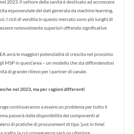
el 2023. Il settore della sanità è destinato ad accrescere
scita esponenziale dei dati generata da machine learning,
si. I cicli di vendita in questo mercato sono più lunghi di
no essere notevolmente superiori offrendo significative
EA avrà le maggiori potenzialità di crescita nel prossimo
gli MSP in quest’area – un modello che sta diffondendosi
à di grande rilievo per i partner di canale.
anche nel 2023, ma per ragioni differenti
torage continueranno a essere un problema per tutto il
ema passerà dalla disponibilità dei componenti al
ersi di pratiche di procurement di tipo ‘just in time’.
 scelta, la cui conseguenza sarà un ulteriore