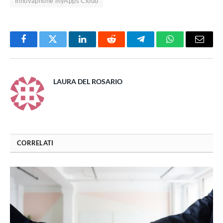
innovaphone myApps Cloud
Facebook
Twitter
LinkedIn
Reddit
Telegram
WhatsApp
Email
LAURA DEL ROSARIO
CORRELATI