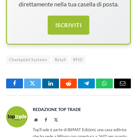
direttamente nella tua casella di posta.
ISCRIVITI
Checkpoint Systems
Retail
RFID
Facebook
Twitter
LinkedIn
Reddit
Telegram
WhatsApp
Email
REDAZIONE TOP TRADE
Website
Facebook
X
(Twitter)
TopTrade è parte di BitMAT Edizioni, una casa editrice
che ha sede a Milano con copertura a 360° per quanto