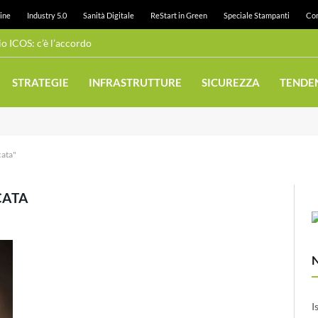
ine
Industry 5.0
Sanità Digitale
ReStart in Green
Speciale Stampanti
Con
 ICOS: c’è l’accordo
STRATEGIE
INFRASTRUTTURE
SICUREZZA
TENDE
cata"
CATA
I