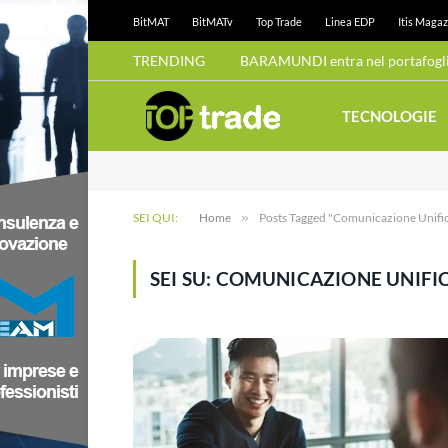
BitMAT
BitMATv
Top Trade
Linea EDP
Itis Magaz
TRENDING
BARAMUNDI entra nel portafoglio
TECNOLOGIE
SEI QUI:
Home
»
Posts Tagged "Comunicazione Unifi
SEI SU:
COMUNICAZIONE UNIFI