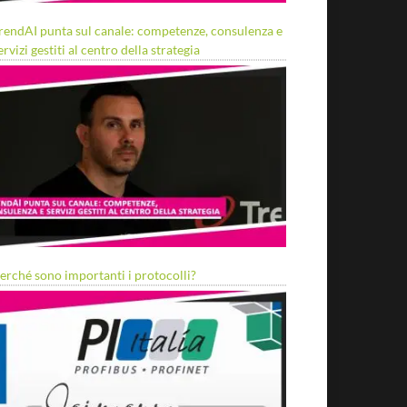
rendAI punta sul canale: competenze, consulenza e
ervizi gestiti al centro della strategia
erché sono importanti i protocolli?