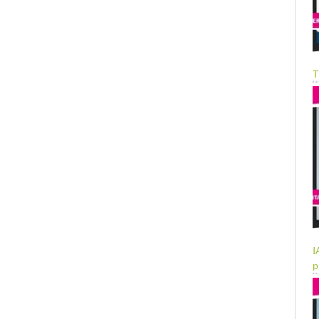
T
I
p