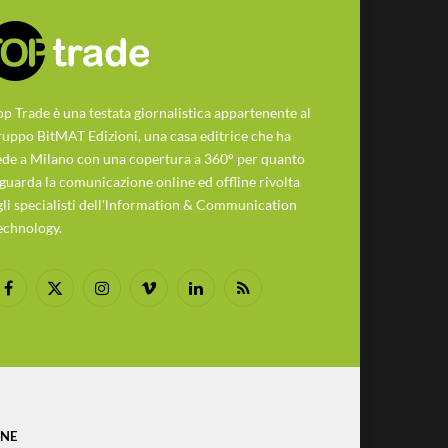
op Trade è una testata giornalistica appartenente al
ruppo BitMAT Edizioni, una casa editrice che ha
ede a Milano con una copertura a 360° per quanto
iguarda la comunicazione online ed offline rivolta
gli specialisti dell'lnformation & Communication
echnology.
Facebook
X
Instagram
Vimeo
LinkedIn
RSS
(Twitter)
ONE