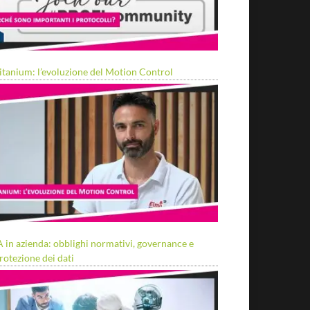
itanium: l’evoluzione del Motion Control
A in azienda: obblighi normativi, governance e
rotezione dei dati