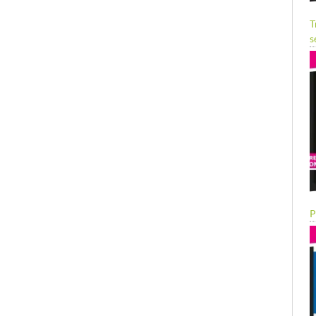
T
s
P