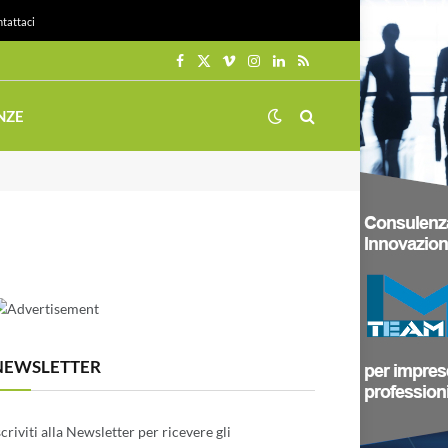
tattaci
Facebook
X
Vimeo
Instagram
LinkedIn
RSS
(Twitter)
NZE
NEWSLETTER
scriviti alla Newsletter per ricevere gli