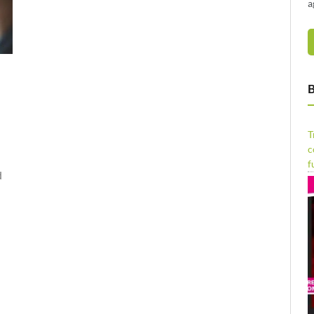
a
B
T
c
f
d