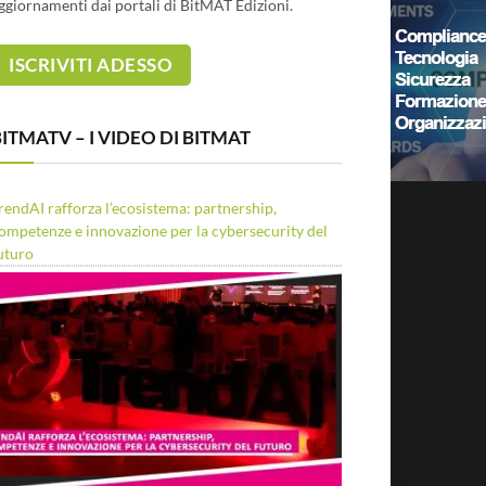
ggiornamenti dai portali di BitMAT Edizioni.
ITMATV – I VIDEO DI BITMAT
rendAI rafforza l’ecosistema: partnership,
ompetenze e innovazione per la cybersecurity del
uturo