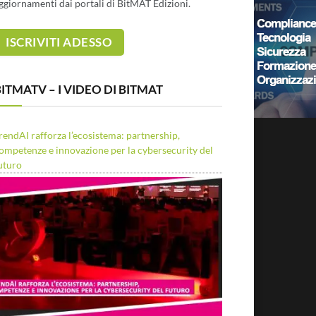
ggiornamenti dai portali di BitMAT Edizioni.
ITMATV – I VIDEO DI BITMAT
rendAI rafforza l’ecosistema: partnership,
ompetenze e innovazione per la cybersecurity del
uturo