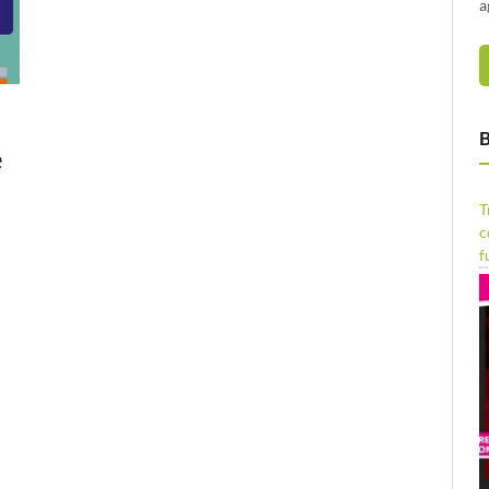
a
B
e
T
c
f