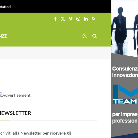
tattaci
Facebook
X
Vimeo
Instagram
LinkedIn
RSS
(Twitter)
NZE
NEWSLETTER
scriviti alla Newsletter per ricevere gli