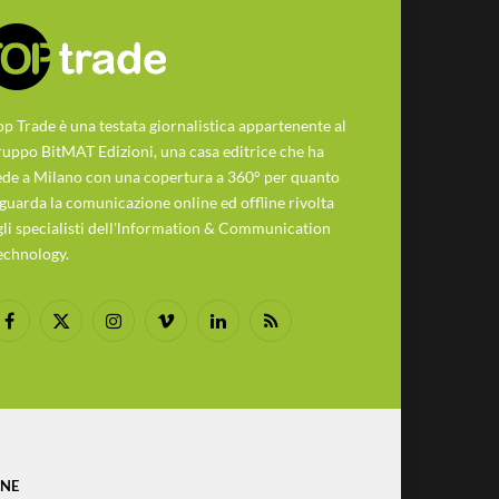
op Trade è una testata giornalistica appartenente al
ruppo BitMAT Edizioni, una casa editrice che ha
ede a Milano con una copertura a 360° per quanto
iguarda la comunicazione online ed offline rivolta
gli specialisti dell'lnformation & Communication
echnology.
Facebook
X
Instagram
Vimeo
LinkedIn
RSS
(Twitter)
ONE