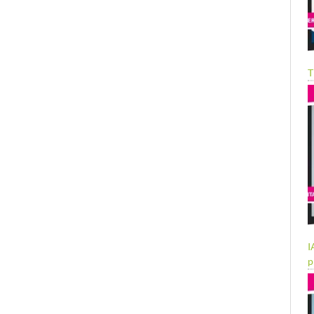
T
I
p