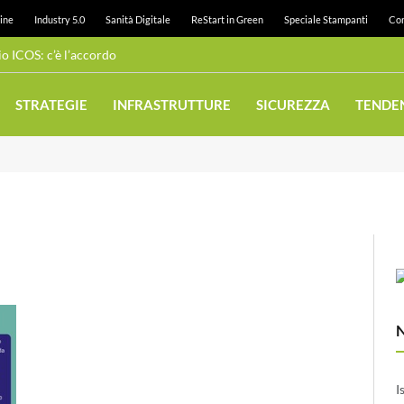
ine
Industry 5.0
Sanità Digitale
ReStart in Green
Speciale Stampanti
Con
 ICOS: c’è l’accordo
STRATEGIE
INFRASTRUTTURE
SICUREZZA
TENDE
I