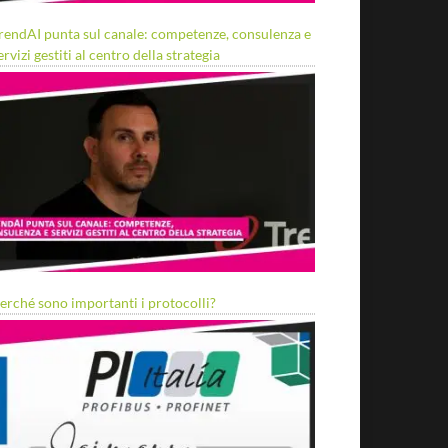
rendAI punta sul canale: competenze, consulenza e
ervizi gestiti al centro della strategia
erché sono importanti i protocolli?