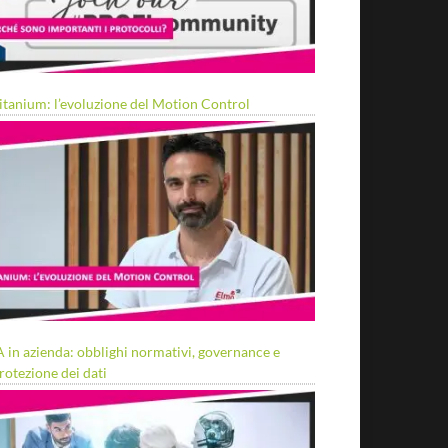
itanium: l’evoluzione del Motion Control
A in azienda: obblighi normativi, governance e
rotezione dei dati