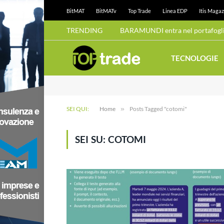
BitMAT
BitMATv
Top Trade
Linea EDP
Itis Magaz
TRENDING
BARAMUNDI entra nel portafoglio
TECNOLOGIE
SEI QUI:
Home
»
Posts Tagged "cotomi"
SEI SU:
COTOMI