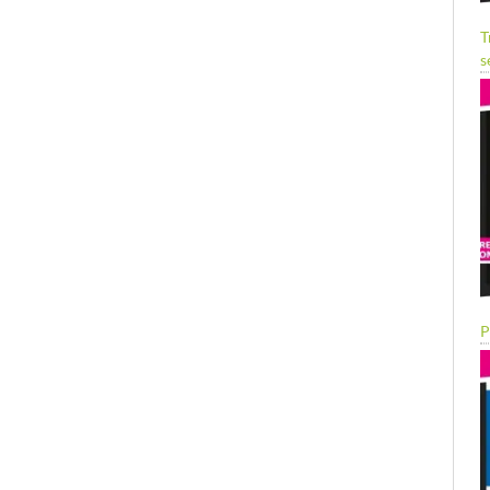
T
s
P