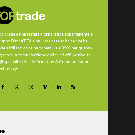
op Trade è una testata giornalistica appartenente al
ruppo BitMAT Edizioni, una casa editrice che ha
ede a Milano con una copertura a 360° per quanto
iguarda la comunicazione online ed offline rivolta
gli specialisti dell'lnformation & Communication
echnology.
Facebook
X
Instagram
Vimeo
LinkedIn
RSS
(Twitter)
ONE