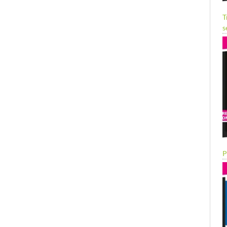
T
s
P