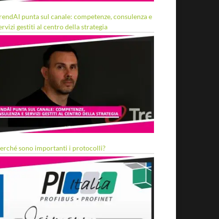
rendAI punta sul canale: competenze, consulenza e
ervizi gestiti al centro della strategia
erché sono importanti i protocolli?