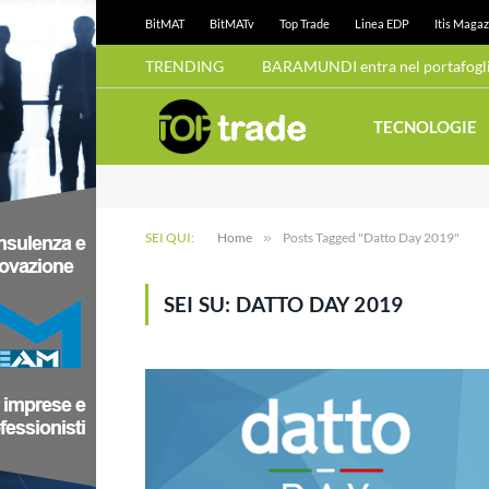
BitMAT
BitMATv
Top Trade
Linea EDP
Itis Magaz
TRENDING
BARAMUNDI entra nel portafoglio
TECNOLOGIE
SEI QUI:
Home
»
Posts Tagged "Datto Day 2019"
SEI SU:
DATTO DAY 2019