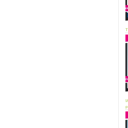
T
I
p