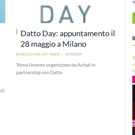
a
Datto Day: appuntamento il
B
28 maggio a Milano
BY
REDAZIONE TOP TRADE
15/05/2019
T
c
Torna l’evento organizzato da Achab in
f
partnership con Datto
uti