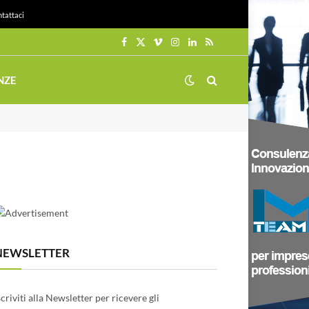
tattaci
Facebook
X
Vimeo
Instagram
LinkedIn
RSS
(Twitter)
NZE
NEWSLETTER
scriviti alla Newsletter per ricevere gli