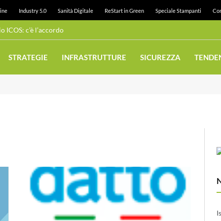
ine
Industry 5.0
Sanità Digitale
ReStart in Green
Speciale Stampanti
Con
 ICOS: c’è l’accordo
STRATEGIE
INFRASTRUTTURE
SICUREZZA
TENDE
I