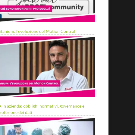
itanium: l’evoluzione del Motion Control
A in azienda: obblighi normativi, governance e
rotezione dei dati