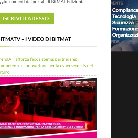
ggiornamenti dai portali di BitMAT Edizioni.
ITMATV – I VIDEO DI BITMAT
rendAI rafforza l’ecosistema: partnership,
ompetenze e innovazione per la cybersecurity del
uturo