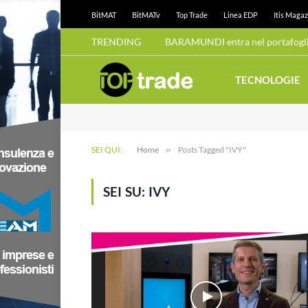
BitMAT
BitMATv
Top Trade
Linea EDP
Itis Magaz
TRENDING
BARAMUNDI entra nel portafoglio
TECNOLOGIE
SEI QUI:
Home
»
Posts Tagged "IVY"
SEI SU:
IVY