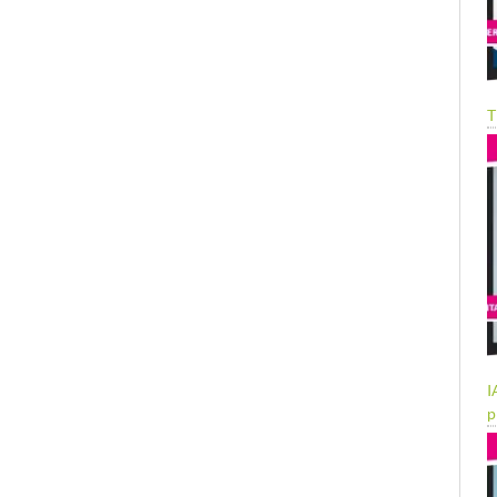
T
I
p