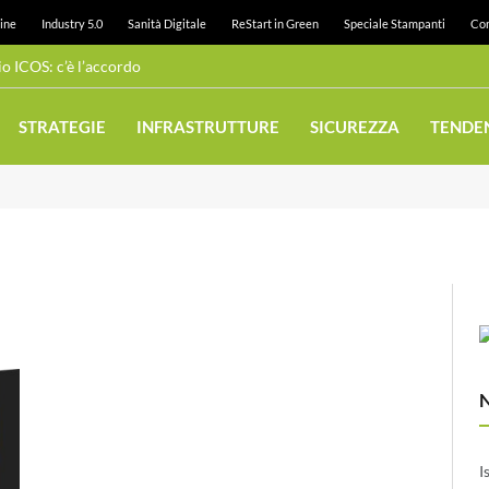
ine
Industry 5.0
Sanità Digitale
ReStart in Green
Speciale Stampanti
Con
 ICOS: c’è l’accordo
STRATEGIE
INFRASTRUTTURE
SICUREZZA
TENDE
I