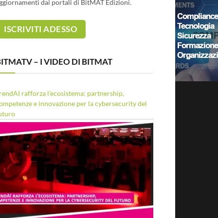
ggiornamenti dai portali di BitMAT Edizioni.
ITMATV – I VIDEO DI BITMAT
rendAI rafforza l’ecosistema: partnership,
ompetenze e innovazione per la cybersecurity del
uturo