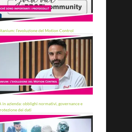
itanium: l’evoluzione del Motion Control
A in azienda: obblighi normativi, governance e
rotezione dei dati