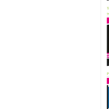
T
s
P