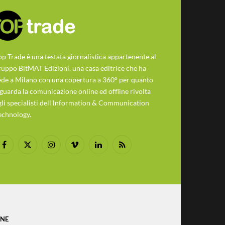
op Trade è una testata giornalistica appartenente al
ruppo BitMAT Edizioni, una casa editrice che ha
ede a Milano con una copertura a 360° per quanto
iguarda la comunicazione online ed offline rivolta
gli specialisti dell'lnformation & Communication
echnology.
Facebook
X
Instagram
Vimeo
LinkedIn
RSS
(Twitter)
ONE