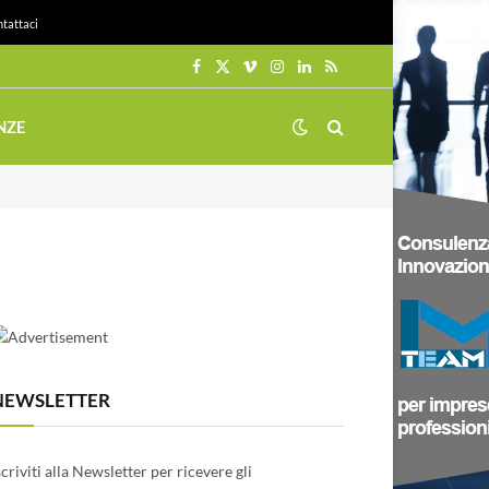
tattaci
Facebook
X
Vimeo
Instagram
LinkedIn
RSS
(Twitter)
NZE
NEWSLETTER
scriviti alla Newsletter per ricevere gli