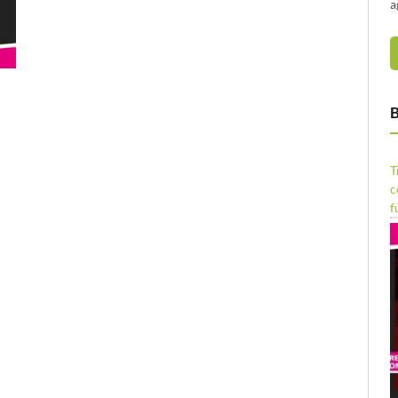
a
B
T
c
f