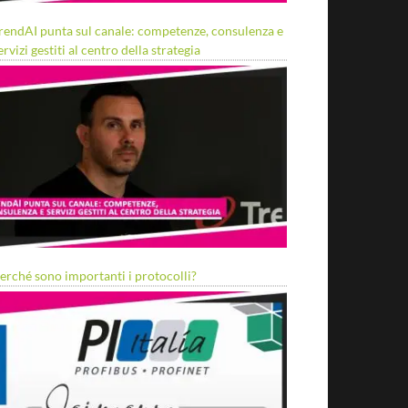
rendAI punta sul canale: competenze, consulenza e
ervizi gestiti al centro della strategia
erché sono importanti i protocolli?