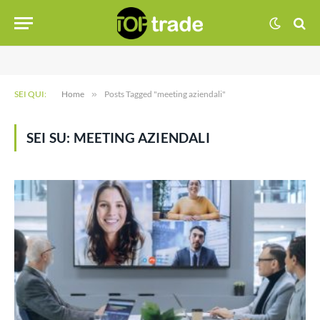
SEI QUI:
Home
»
Posts Tagged "meeting aziendali"
SEI SU:
MEETING AZIENDALI