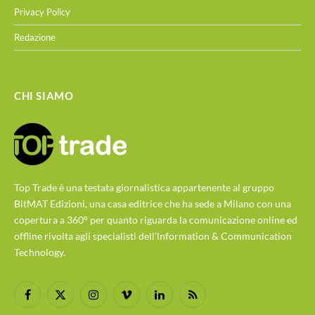
Privacy Policy
Redazione
CHI SIAMO
Top Trade è una testata giornalistica appartenente al gruppo
BitMAT Edizioni, una casa editrice che ha sede a Milano con una
copertura a 360° per quanto riguarda la comunicazione online ed
offline rivolta agli specialisti dell'lnformation & Communication
Technology.
Facebook
X
Instagram
Vimeo
LinkedIn
RSS
(Twitter)